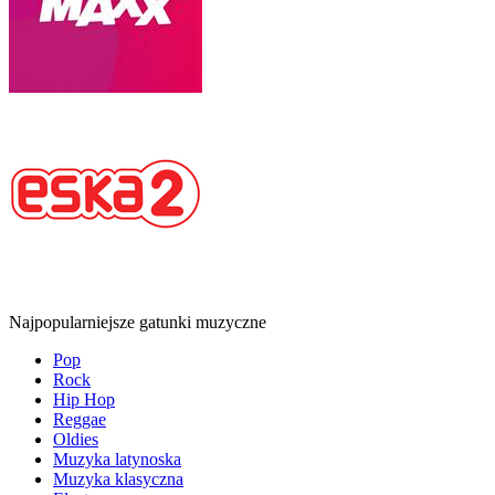
Najpopularniejsze gatunki muzyczne
Pop
Rock
Hip Hop
Reggae
Oldies
Muzyka latynoska
Muzyka klasyczna