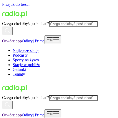
Przejdź do treści
Czego chciałbyś posłuchać?
Otwórz app
Odkryj Prime
Najlepsze stacje
Podcasty
Sporty na żywo
Stacje w pobliżu
Gatunki
Tematy
Czego chciałbyś posłuchać?
Otwórz app
Odkryj Prime