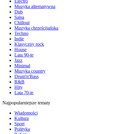
Electro
Muzyka alternatywna
Dub
Salsa
Chillout
Muzyka chrześcijańska
Techno
Indie
Klasyczny rock
House
Lata 90-te
Jazz
Minimal
Muzyka country
Drum'n'Bass
R&B
Hity
Lata 70-te
Najpopularniejsze tematy
Wiadomości
Kultura
Sport
Polityka