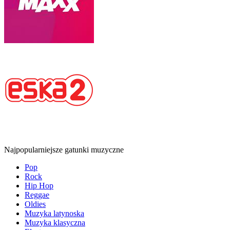
Najpopularniejsze gatunki muzyczne
Pop
Rock
Hip Hop
Reggae
Oldies
Muzyka latynoska
Muzyka klasyczna