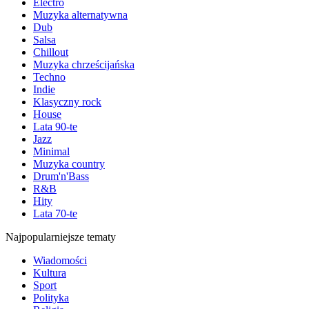
Electro
Muzyka alternatywna
Dub
Salsa
Chillout
Muzyka chrześcijańska
Techno
Indie
Klasyczny rock
House
Lata 90-te
Jazz
Minimal
Muzyka country
Drum'n'Bass
R&B
Hity
Lata 70-te
Najpopularniejsze tematy
Wiadomości
Kultura
Sport
Polityka