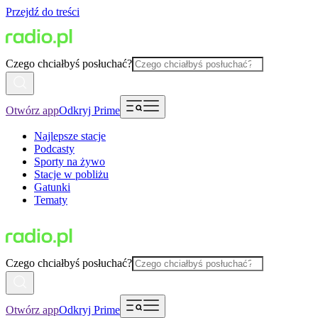
Przejdź do treści
Czego chciałbyś posłuchać?
Otwórz app
Odkryj Prime
Najlepsze stacje
Podcasty
Sporty na żywo
Stacje w pobliżu
Gatunki
Tematy
Czego chciałbyś posłuchać?
Otwórz app
Odkryj Prime