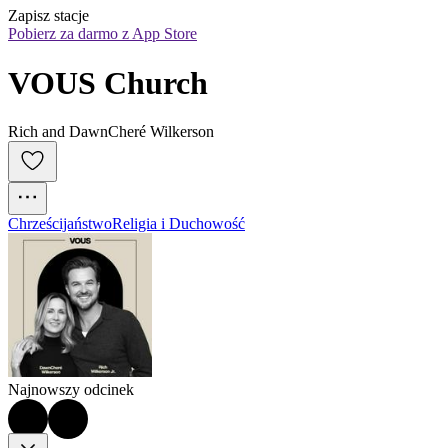
Zapisz stacje
Pobierz za darmo z App Store
VOUS Church
Rich and DawnCheré Wilkerson
Chrześcijaństwo
Religia i Duchowość
Najnowszy odcinek