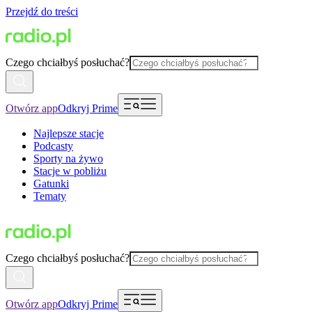
Przejdź do treści
Czego chciałbyś posłuchać?
Otwórz app
Odkryj Prime
Najlepsze stacje
Podcasty
Sporty na żywo
Stacje w pobliżu
Gatunki
Tematy
Czego chciałbyś posłuchać?
Otwórz app
Odkryj Prime