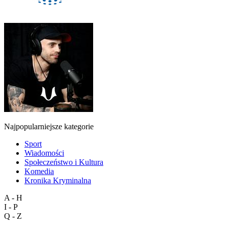
Najpopularniejsze kategorie
Sport
Wiadomości
Społeczeństwo i Kultura
Komedia
Kronika Kryminalna
A - H
I - P
Q - Z