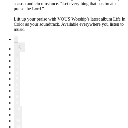
season and circumstance. “Let everything that has breath
praise the Lord.”
Lift up your praise with VOUS Worship’s latest album Life In
Color as your soundtrack. Available everywhere you listen to
music.
1
2
3
4
5
6
7
8
9
10
11
20
24