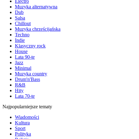
Electro
Muzyka alternatywna
Dub
Salsa
Chillout
Muzyka chrześcijańska
Techno
Indie
Klasyczny rock
House
Lata 90-te
Jazz
Minimal
Muzyka country
Drum'n'Bass
R&B
Hity
Lata 70-te
Najpopularniejsze tematy
Wiadomości
Kultura
Sport
Polityka