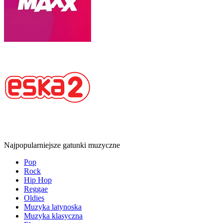
Najpopularniejsze gatunki muzyczne
Pop
Rock
Hip Hop
Reggae
Oldies
Muzyka latynoska
Muzyka klasyczna