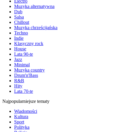
Electro
Muzyka alternatywna
Dub
Salsa
Chillout
Muzyka chrześcijańska
Techno
Indie
Klasyczny rock
House
Lata 90-te
Jazz
Minimal
Muzyka country
Drum'n'Bass
R&B
Hity
Lata 70-te
Najpopularniejsze tematy
Wiadomości
Kultura
Sport
Polityka