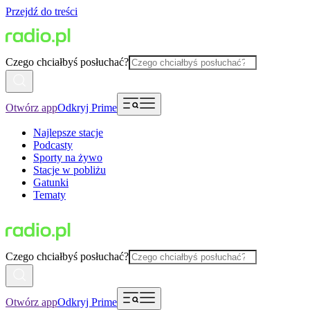
Przejdź do treści
Czego chciałbyś posłuchać?
Otwórz app
Odkryj Prime
Najlepsze stacje
Podcasty
Sporty na żywo
Stacje w pobliżu
Gatunki
Tematy
Czego chciałbyś posłuchać?
Otwórz app
Odkryj Prime