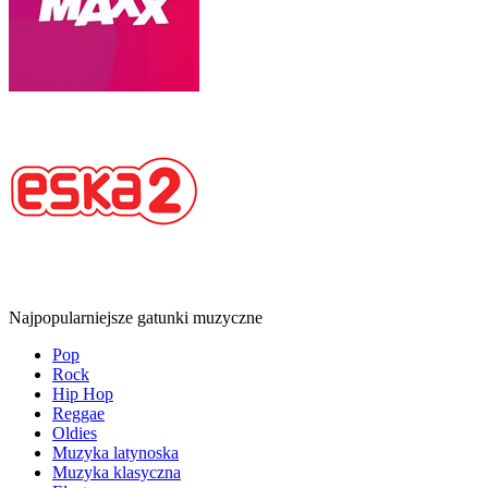
Najpopularniejsze gatunki muzyczne
Pop
Rock
Hip Hop
Reggae
Oldies
Muzyka latynoska
Muzyka klasyczna