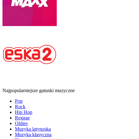
Najpopularniejsze gatunki muzyczne
Pop
Rock
Hip Hop
Reggae
Oldies
Muzyka latynoska
Muzyka klasyczna