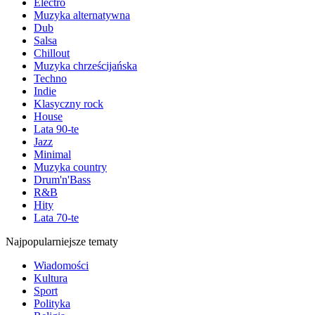
Electro
Muzyka alternatywna
Dub
Salsa
Chillout
Muzyka chrześcijańska
Techno
Indie
Klasyczny rock
House
Lata 90-te
Jazz
Minimal
Muzyka country
Drum'n'Bass
R&B
Hity
Lata 70-te
Najpopularniejsze tematy
Wiadomości
Kultura
Sport
Polityka