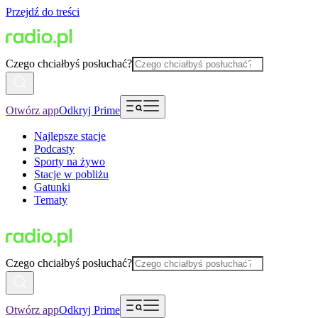
Przejdź do treści
Czego chciałbyś posłuchać?
Otwórz app
Odkryj Prime
Najlepsze stacje
Podcasty
Sporty na żywo
Stacje w pobliżu
Gatunki
Tematy
Czego chciałbyś posłuchać?
Otwórz app
Odkryj Prime