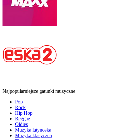
Najpopularniejsze gatunki muzyczne
Pop
Rock
Hip Hop
Reggae
Oldies
Muzyka latynoska
Muzyka klasyczna