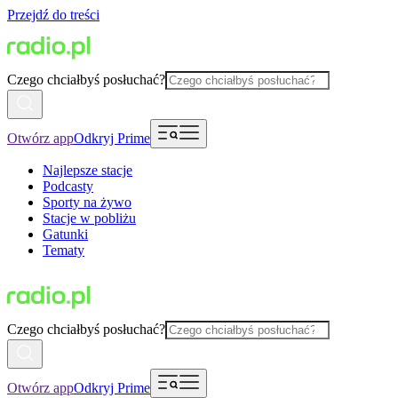
Przejdź do treści
Czego chciałbyś posłuchać?
Otwórz app
Odkryj Prime
Najlepsze stacje
Podcasty
Sporty na żywo
Stacje w pobliżu
Gatunki
Tematy
Czego chciałbyś posłuchać?
Otwórz app
Odkryj Prime