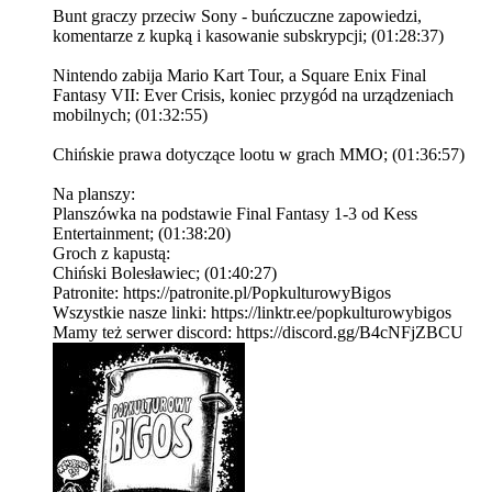
Bunt graczy przeciw Sony - buńczuczne zapowiedzi,
komentarze z kupką i kasowanie subskrypcji; (01:28:37)
Nintendo zabija Mario Kart Tour, a Square Enix Final
Fantasy VII: Ever Crisis, koniec przygód na urządzeniach
mobilnych; (01:32:55)
Chińskie prawa dotyczące lootu w grach MMO; (01:36:57)
Na planszy:
Planszówka na podstawie Final Fantasy 1-3 od Kess
Entertainment; (01:38:20)
Groch z kapustą:
Chiński Bolesławiec; (01:40:27)
Patronite: https://patronite.pl/PopkulturowyBigos
Wszystkie nasze linki: https://linktr.ee/popkulturowybigos
Mamy też serwer discord: https://discord.gg/B4cNFjZBCU