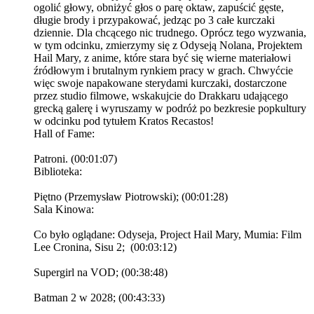
ogolić głowy, obniżyć głos o parę oktaw, zapuścić gęste,
długie brody i przypakować, jedząc po 3 całe kurczaki
dziennie. Dla chcącego nic trudnego. Oprócz tego wyzwania,
w tym odcinku, zmierzymy się z Odyseją Nolana, Projektem
Hail Mary, z anime, które stara być się wierne materiałowi
źródłowym i brutalnym rynkiem pracy w grach. Chwyćcie
więc swoje napakowane sterydami kurczaki, dostarczone
przez studio filmowe, wskakujcie do Drakkaru udającego
grecką galerę i wyruszamy w podróż po bezkresie popkultury
w odcinku pod tytułem Kratos Recastos!
Hall of Fame:
Patroni. (00:01:07)
Biblioteka:
Piętno (Przemysław Piotrowski); (00:01:28)
Sala Kinowa:
Co było oglądane: Odyseja, Project Hail Mary, Mumia: Film
Lee Cronina, Sisu 2; (00:03:12)
Supergirl na VOD; (00:38:48)
Batman 2 w 2028; (00:43:33)