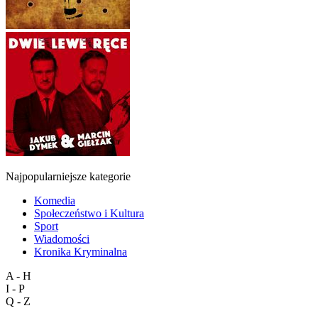
Najpopularniejsze kategorie
Komedia
Społeczeństwo i Kultura
Sport
Wiadomości
Kronika Kryminalna
A - H
I - P
Q - Z