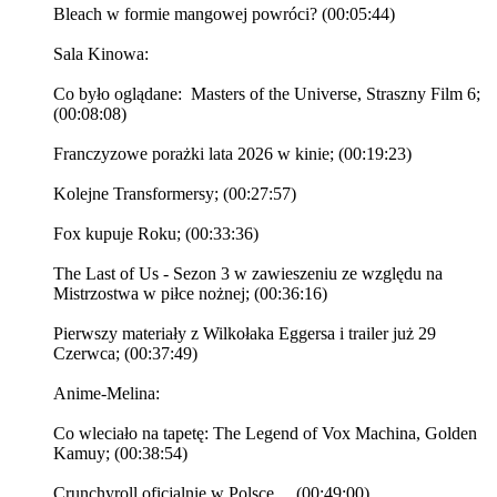
Bleach w formie mangowej powróci? (00:05:44)
Sala Kinowa:
Co było oglądane: Masters of the Universe, Straszny Film 6;
(00:08:08)
Franczyzowe porażki lata 2026 w kinie; (00:19:23)
Kolejne Transformersy; (00:27:57)
Fox kupuje Roku; (00:33:36)
The Last of Us - Sezon 3 w zawieszeniu ze względu na
Mistrzostwa w piłce nożnej; (00:36:16)
Pierwszy materiały z Wilkołaka Eggersa i trailer już 29
Czerwca; (00:37:49)
Anime-Melina:
Co wleciało na tapetę: The Legend of Vox Machina, Golden
Kamuy; (00:38:54)
Crunchyroll oficjalnie w Polsce… (00:49:00)