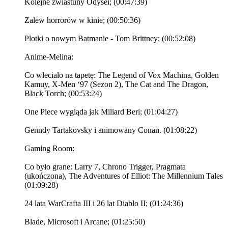
Kolejne zwiastuny Odysei; (00:47:39)
Zalew horrorów w kinie; (00:50:36)
Plotki o nowym Batmanie - Tom Brittney; (00:52:08)
Anime-Melina:
Co wleciało na tapetę: The Legend of Vox Machina, Golden
Kamuy, X-Men ‘97 (Sezon 2), The Cat and The Dragon,
Black Torch; (00:53:24)
One Piece wygląda jak Miliard Beri; (01:04:27)
Genndy Tartakovsky i animowany Conan. (01:08:22)
Gaming Room:
Co było grane: Larry 7, Chrono Trigger, Pragmata
(ukończona), The Adventures of Elliot: The Millennium Tales
(01:09:28)
24 lata WarCrafta III i 26 lat Diablo II; (01:24:36)
Blade, Microsoft i Arcane; (01:25:50)