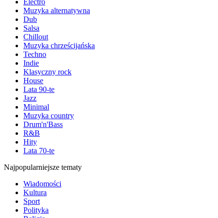
Electro
Muzyka alternatywna
Dub
Salsa
Chillout
Muzyka chrześcijańska
Techno
Indie
Klasyczny rock
House
Lata 90-te
Jazz
Minimal
Muzyka country
Drum'n'Bass
R&B
Hity
Lata 70-te
Najpopularniejsze tematy
Wiadomości
Kultura
Sport
Polityka