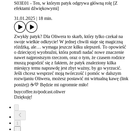
S03E01 - Ten, w którym patyk odgrywa główną rolę [Z
efektami dźwiękowymi]
31.01.2025
|
18 min.
Zwykły patyk? Dla Oliwera to skarb, który tylko czekał na
swoje wielkie odkrycie! W jednej chwili staje się magiczną
różdżką, ale… wymaga jeszcze kilku ulepszeń. To opowieść
o dziecięcej wyobraźni, która potrafi nadać nowe znaczenie
nawet najprostszym rzeczom, oraz o tym, że czasem rodzice
muszą pogodzić się z faktem, że patyk znaleziony kilka
miesięcy temu naprawdę jest zbyt ważny, by go wyrzucić.
Jeśli chcesz wesprzeć moją twórczość i pomóc w dalszym
rozwijaniu Oliwera, możesz postawić mi wirtualną kawę (link
poniżej) ☕💛 Będzie mi ogromnie miło!
⁠⁠buycoffee.to/podcast.oliwer⁠⁠
Dziękuję!
1
2