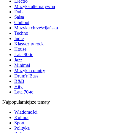
Electro
Muzyka alternatywna
Dub
Salsa
Chillout
Muzyka chrześcijańska
Techno
Indie
Klasyczny rock
House
Lata 90-te
Jazz
Minimal
Muzyka country
Drum'n'Bass
R&B
Hity
Lata 70-te
Najpopularniejsze tematy
Wiadomości
Kultura
Sport
Polityka