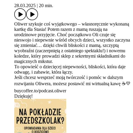
28.03.2025
|
20 min.
Oliwer szykuje coś wyjątkowego – własnoręcznie wykonaną
kartkę dla Stasia! Potem razem z mamą ruszają na
urodzinowe przyjęcie. Choć początkowo Oli czuje się
nieswojo i niepewnie wśród obcych dzieci, wszystko zaczyna
się zmieniać… dzięki chwili bliskości z mamą, szczyptą
wyobraźni (zaczerpniętą z ostatniego spektaklu!) i nowemu
koledze, który prowadzi sklep z sekretnymi składnikami do
magicznych mikstur.
To opowieść o dziecięcej niepewności, bliskości, która daje
odwagę, i zabawie, która łączy.
Jeśli chcesz wesprzeć moją twórczość i pomóc w dalszym
rozwijaniu Oliwera, możesz postawić mi wirtualną kawę ☕💛
buycoffee.to/podcast.oliwer
Dziękuję!