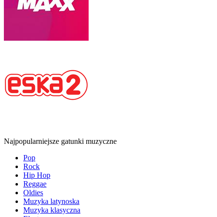
Najpopularniejsze gatunki muzyczne
Pop
Rock
Hip Hop
Reggae
Oldies
Muzyka latynoska
Muzyka klasyczna