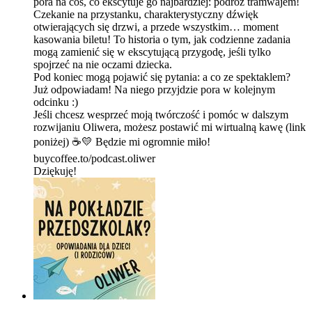
pora na coś, co ekscytuje go najbardziej: podróż tramwajem!
Czekanie na przystanku, charakterystyczny dźwięk
otwierających się drzwi, a przede wszystkim… moment
kasowania biletu! To historia o tym, jak codzienne zadania
mogą zamienić się w ekscytującą przygodę, jeśli tylko
spojrzeć na nie oczami dziecka.
Pod koniec mogą pojawić się pytania: a co ze spektaklem?
Już odpowiadam! Na niego przyjdzie pora w kolejnym
odcinku :)
Jeśli chcesz wesprzeć moją twórczość i pomóc w dalszym
rozwijaniu Oliwera, możesz postawić mi wirtualną kawę (link
poniżej) ☕💛 Będzie mi ogromnie miło!
⁠⁠buycoffee.to/podcast.oliwer⁠⁠
Dziękuję!