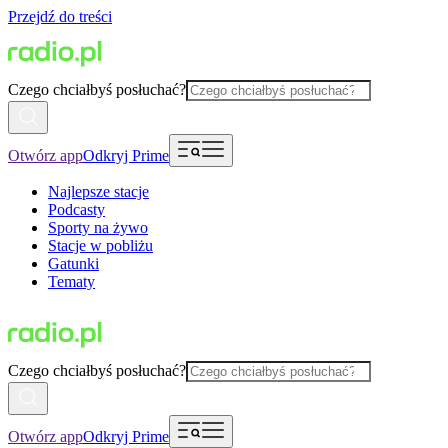
Przejdź do treści
Czego chciałbyś posłuchać?
Otwórz app
Odkryj Prime
Najlepsze stacje
Podcasty
Sporty na żywo
Stacje w pobliżu
Gatunki
Tematy
Czego chciałbyś posłuchać?
Otwórz app
Odkryj Prime