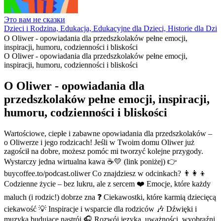
Это вам не сказки
Dzieci i Rodzina, Edukacja, Edukacyjne dla Dzieci, Historie dla Dzie
O Oliwer - opowiadania dla przedszkolaków pełne emocji,
inspiracji, humoru, codzienności i bliskości
O Oliwer - opowiadania dla przedszkolaków pełne emocji,
inspiracji, humoru, codzienności i bliskości
O Oliwer - opowiadania dla
przedszkolaków pełne emocji, inspiracji,
humoru, codzienności i bliskości
Wartościowe, ciepłe i zabawne opowiadania dla przedszkolaków –
o Oliwerze i jego rodzicach! Jeśli w Twoim domu Oliwer już
zagościł na dobre, możesz pomóc mi tworzyć kolejne przygody.
Wystarczy jedna wirtualna kawa ☕💛 (link poniżej) 👉
buycoffee.to/podcast.oliwer Co znajdziesz w odcinkach? 👨‍👩‍👦
Codzienne życie – bez lukru, ale z sercem ❤️ Emocje, które każdy
maluch (i rodzic!) dobrze zna ❓ Ciekawostki, które karmią dziecięcą
ciekawość 💡 Inspiracje i wsparcie dla rodziców 🎶 Dźwięki i
muzyka budujące nastrój 🎧 Rozwój języka, uważności, wyobraźni