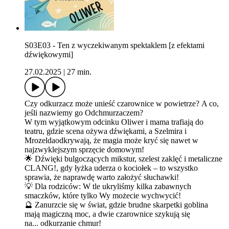
S03E03 - Ten z wyczekiwanym spektaklem [z efektami
dźwiękowymi]
27.02.2025
|
27 min.
Czy odkurzacz może unieść czarownice w powietrze? A co,
jeśli nazwiemy go Odchmurzaczem?
W tym wyjątkowym odcinku Oliwer i mama trafiają do
teatru, gdzie scena ożywa dźwiękami, a Szelmira i
Mrozeldaodkrywają, że magia może kryć się nawet w
najzwyklejszym sprzęcie domowym!
🌟 Dźwięki bulgoczących mikstur, szelest zaklęć i metaliczne
CLANG!, gdy łyżka uderza o kociołek – to wszystko
sprawia, że naprawdę warto założyć słuchawki!
💡 Dla rodziców: W tle ukryliśmy kilka zabawnych
smaczków, które tylko Wy możecie wychwycić!
🔮 Zanurzcie się w świat, gdzie brudne skarpetki goblina
mają magiczną moc, a dwie czarownice szykują się
na... odkurzanie chmur!