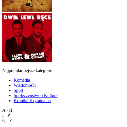
Najpopularniejsze kategorie
Komedia
Wiadomości
Sport
Społeczeństwo i Kultura
Kronika Kryminalna
A - H
I - P
Q - Z