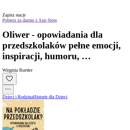
Zapisz stacje
Pobierz za darmo z App Store
Oliwer - opowiadania dla 
przedszkolaków pełne emocji, 
inspiracji, humoru, 
codzienności i bliskości
Wirginia Ruetter
Dzieci i Rodzina
Historie dla Dzieci