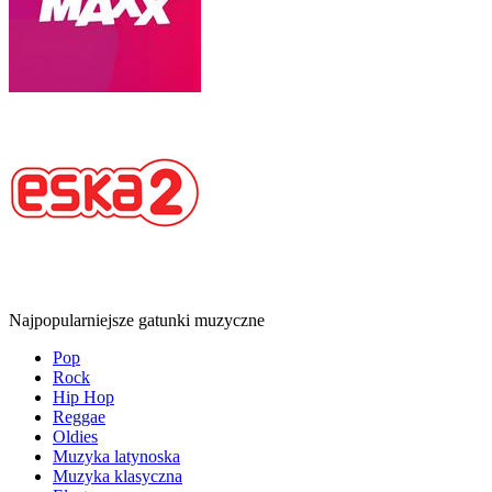
Najpopularniejsze gatunki muzyczne
Pop
Rock
Hip Hop
Reggae
Oldies
Muzyka latynoska
Muzyka klasyczna