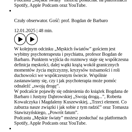
Spotify, Apple Podcasts oraz YouTube.
Czuły obserwator. Gość: prof. Bogdan de Barbaro
12.01.2025
|
48 min.
W kolejnym odcinku „Męskich światów” gościem jest
wybitny psychoterapeuta i psychiatra, profesor Bogdan de
Barbaro. Punktem wyjścia do rozmowy staje się współczesna
definicja męskości, dalej wątki krążą wokół granicznych
momentów życia mężczyzny, kryzysów tożsamości i roli
duchowości we współczesnym świecie. Wspólnie
zastanawiamy się, czy i jak psychoterapia może pomóc
odnaleźć „swoją drogę”.
W podcaście pojawiły się odniesienia do książek Bogdana de
Barbaro i Justyny Dąbrowskiej „Swoją drogą...”, Roberta
Kowalczyka i Magdaleny Kuszewskiej, „Trzeci element. Co
zaburza nasze związki i jak sobie z tym radzić” oraz Tomasza
Stawiszyńskiego, „Powrót fatum”.
Podcastu „Męskie światy” możesz posłuchać na platformach
Spotify, Apple Podcasts oraz YouTube.