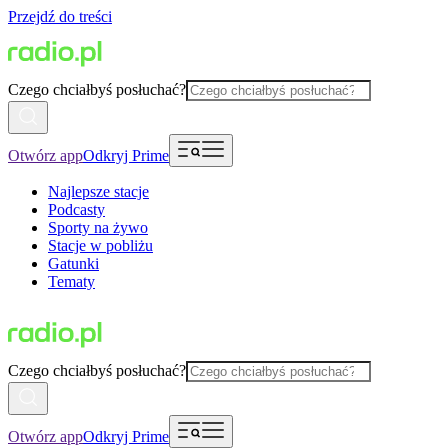
Przejdź do treści
Czego chciałbyś posłuchać?
Otwórz app
Odkryj Prime
Najlepsze stacje
Podcasty
Sporty na żywo
Stacje w pobliżu
Gatunki
Tematy
Czego chciałbyś posłuchać?
Otwórz app
Odkryj Prime