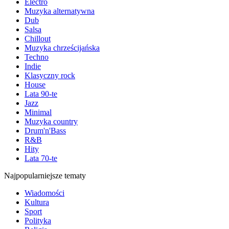
Electro
Muzyka alternatywna
Dub
Salsa
Chillout
Muzyka chrześcijańska
Techno
Indie
Klasyczny rock
House
Lata 90-te
Jazz
Minimal
Muzyka country
Drum'n'Bass
R&B
Hity
Lata 70-te
Najpopularniejsze tematy
Wiadomości
Kultura
Sport
Polityka