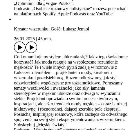
„Optimum” dla „Vogue Polska”.
Podcastu „Osobiste rozmowy holistyczne” możesz posłuchać
na platformach Spotify, Apple Podcasts oraz YouTube.
Kreator wizerunku. Gość: Łukasz Jemioł
26.01.2025
|
45 min.
Co komunikujemy stylem ubierania się? Jak z tego świadomie
korzystać? Jak moda reaguje na współczesne rozumienie
męskości? Te i wiele innych pytań zadaję w rozmowie z
Łukaszem Jemiołem – projektantem mody, kreatorem
wizerunku i przedsiębiorcą. Razem odkrywamy, jak styl
odzwierciedla współczesne gry tożsamościowe. Poruszamy
tematy wrażliwości i uważności jako siły, łamania
stereotypów w męskim ubiorze oraz odwagi w wyrażaniu
siebie. Projektant opowiada o swoim procesie twórczym,
inspiracjach, ale też o trendach mody męskiej – coraz bardziej
inkluzywnej i różnorodnej, dającej szerokie pole ekspresji.
Posłuchaj inspirującej rozmowy, która zachęca do odważnego
spojrzenia na swój styl i eksperymentowania z wizerunkiem.
Subskrybuj „Męskie światy”.
Podcastu „Męskie światy” możesz posłuchać na platformach