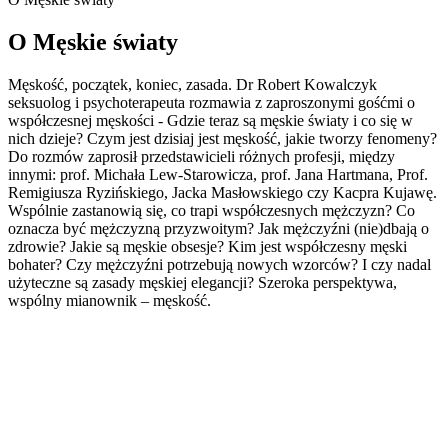
O Męskie światy
Męskość, początek, koniec, zasada. Dr Robert Kowalczyk
seksuolog i psychoterapeuta rozmawia z zaproszonymi gośćmi o
współczesnej męskości - Gdzie teraz są męskie światy i co się w
nich dzieje? Czym jest dzisiaj jest męskość, jakie tworzy fenomeny?
Do rozmów zaprosił przedstawicieli różnych profesji, między
innymi: prof. Michała Lew-Starowicza, prof. Jana Hartmana, Prof.
Remigiusza Ryzińskiego, Jacka Masłowskiego czy Kacpra Kujawę.
Wspólnie zastanowią się, co trapi współczesnych mężczyzn? Co
oznacza być mężczyzną przyzwoitym? Jak mężczyźni (nie)dbają o
zdrowie? Jakie są męskie obsesje? Kim jest współczesny męski
bohater? Czy mężczyźni potrzebują nowych wzorców? I czy nadal
użyteczne są zasady męskiej elegancji? Szeroka perspektywa,
wspólny mianownik – męskość.
Strona internetowa podcastu