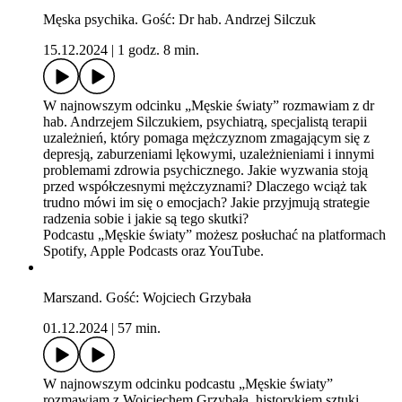
Męska psychika. Gość: Dr hab. Andrzej Silczuk
15.12.2024
|
1 godz. 8 min.
W najnowszym odcinku „Męskie światy” rozmawiam z dr
hab. Andrzejem Silczukiem, psychiatrą, specjalistą terapii
uzależnień, który pomaga mężczyznom zmagającym się z
depresją, zaburzeniami lękowymi, uzależnieniami i innymi
problemami zdrowia psychicznego. Jakie wyzwania stoją
przed współczesnymi mężczyznami? Dlaczego wciąż tak
trudno mówi im się o emocjach? Jakie przyjmują strategie
radzenia sobie i jakie są tego skutki?
Podcastu „Męskie światy” możesz posłuchać na platformach
Spotify, Apple Podcasts oraz YouTube.
Marszand. Gość: Wojciech Grzybała
01.12.2024
|
57 min.
W najnowszym odcinku podcastu „Męskie światy”
rozmawiam z Wojciechem Grzybałą, historykiem sztuki,