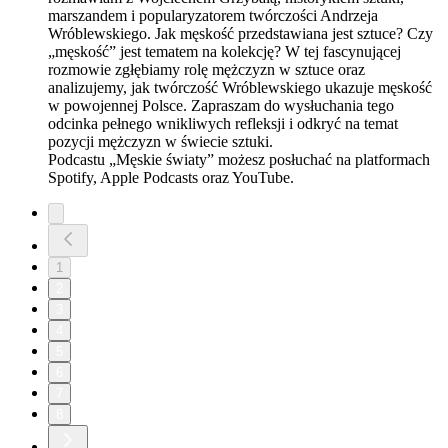
marszandem i popularyzatorem twórczości Andrzeja
Wróblewskiego. Jak męskość przedstawiana jest sztuce? Czy
„męskość” jest tematem na kolekcję? W tej fascynującej
rozmowie zgłębiamy rolę mężczyzn w sztuce oraz
analizujemy, jak twórczość Wróblewskiego ukazuje męskość
w powojennej Polsce. Zapraszam do wysłuchania tego
odcinka pełnego wnikliwych refleksji i odkryć na temat
pozycji mężczyzn w świecie sztuki.
Podcastu „Męskie światy” możesz posłuchać na platformach
Spotify, Apple Podcasts oraz YouTube.
1
2
3
4
5
6
7
8