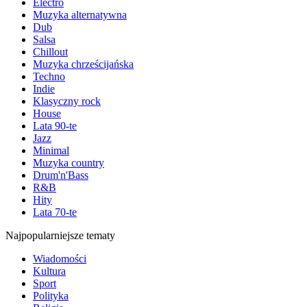
Electro
Muzyka alternatywna
Dub
Salsa
Chillout
Muzyka chrześcijańska
Techno
Indie
Klasyczny rock
House
Lata 90-te
Jazz
Minimal
Muzyka country
Drum'n'Bass
R&B
Hity
Lata 70-te
Najpopularniejsze tematy
Wiadomości
Kultura
Sport
Polityka