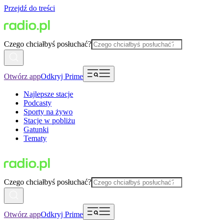
Przejdź do treści
Czego chciałbyś posłuchać?
Otwórz app
Odkryj Prime
Najlepsze stacje
Podcasty
Sporty na żywo
Stacje w pobliżu
Gatunki
Tematy
Czego chciałbyś posłuchać?
Otwórz app
Odkryj Prime