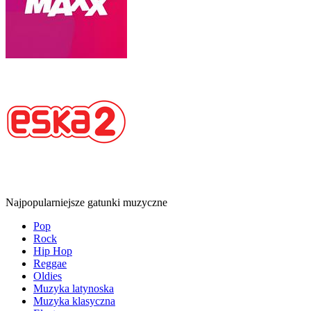
Najpopularniejsze gatunki muzyczne
Pop
Rock
Hip Hop
Reggae
Oldies
Muzyka latynoska
Muzyka klasyczna