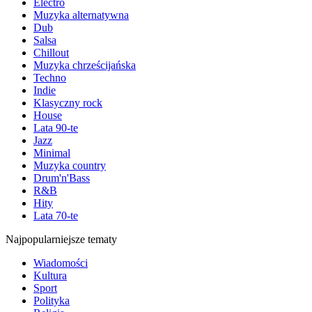
Electro
Muzyka alternatywna
Dub
Salsa
Chillout
Muzyka chrześcijańska
Techno
Indie
Klasyczny rock
House
Lata 90-te
Jazz
Minimal
Muzyka country
Drum'n'Bass
R&B
Hity
Lata 70-te
Najpopularniejsze tematy
Wiadomości
Kultura
Sport
Polityka