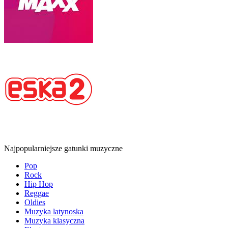
Najpopularniejsze gatunki muzyczne
Pop
Rock
Hip Hop
Reggae
Oldies
Muzyka latynoska
Muzyka klasyczna