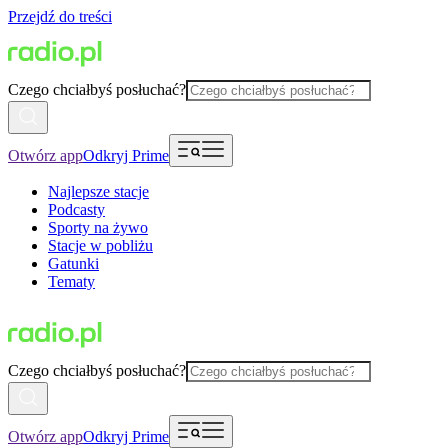
Przejdź do treści
Czego chciałbyś posłuchać?
Otwórz app
Odkryj Prime
Najlepsze stacje
Podcasty
Sporty na żywo
Stacje w pobliżu
Gatunki
Tematy
Czego chciałbyś posłuchać?
Otwórz app
Odkryj Prime