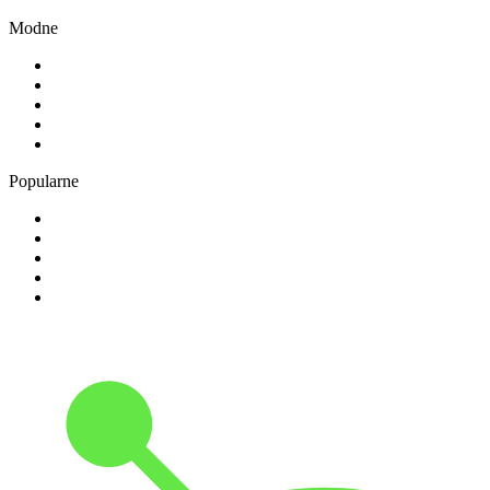
Modne
1
.
RMF FM
2
.
TOK FM
3
.
181.fm - The Rock!
4
.
Radio 357
5
.
80er
Popularne
1
.
RMF MAXX
2
.
1.FM - Amsterdam Trance
3
.
Radio Bercik - Silesia
4
.
VOX FM
5
.
Weekend FM