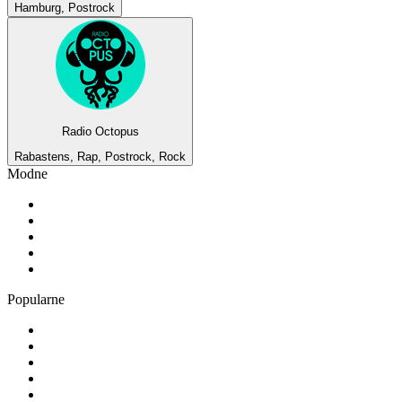
Hamburg, Postrock
Radio Octopus
Rabastens, Rap, Postrock, Rock
Modne
1
.
RMF FM
2
.
TOK FM
3
.
181.fm - The Rock!
4
.
Radio 357
5
.
80er
Popularne
1
.
RMF MAXX
2
.
1.FM - Amsterdam Trance
3
.
Radio Bercik - Silesia
4
.
VOX FM
5
.
Weekend FM