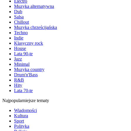
Electro
Muzyka alternatywna
Dub
Salsa
Chillout
Muzyka chrześcijańska
Techno
Indie
Klasyczny rock
House
Lata 90-te
Jazz
Minimal
Muzyka country
Drum'n'Bass
R&B
Hity
Lata 70-te
Najpopularniejsze tematy
Wiadomości
Kultura
Sport
Polityka