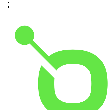
9
.
Cyprian Majcher
10
.
Radio Naukowe