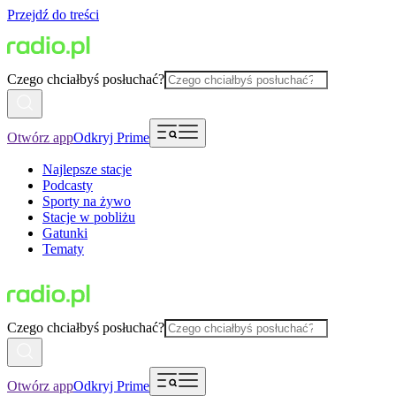
Przejdź do treści
Czego chciałbyś posłuchać?
Otwórz app
Odkryj Prime
Najlepsze stacje
Podcasty
Sporty na żywo
Stacje w pobliżu
Gatunki
Tematy
Czego chciałbyś posłuchać?
Otwórz app
Odkryj Prime