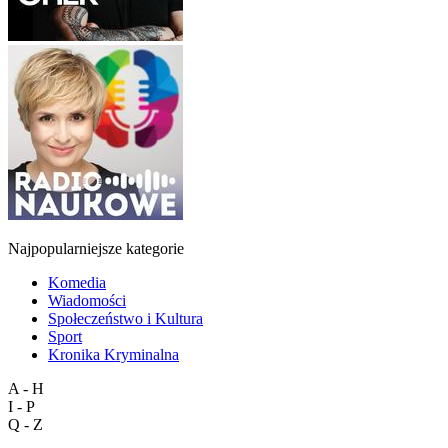
Najpopularniejsze kategorie
Komedia
Wiadomości
Społeczeństwo i Kultura
Sport
Kronika Kryminalna
A - H
I - P
Q - Z