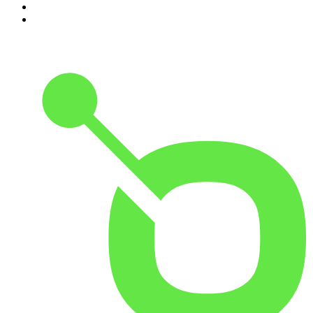
9
.
OSW - Ośrodek Studiów Wschodnich
10
.
Przemek Górczyk Podcast