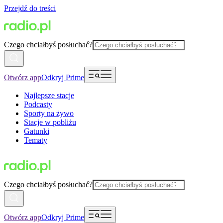
Przejdź do treści
Czego chciałbyś posłuchać?
Otwórz app
Odkryj Prime
Najlepsze stacje
Podcasty
Sporty na żywo
Stacje w pobliżu
Gatunki
Tematy
Czego chciałbyś posłuchać?
Otwórz app
Odkryj Prime