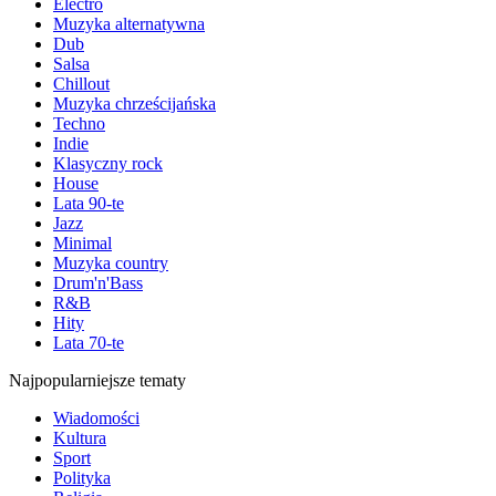
Electro
Muzyka alternatywna
Dub
Salsa
Chillout
Muzyka chrześcijańska
Techno
Indie
Klasyczny rock
House
Lata 90-te
Jazz
Minimal
Muzyka country
Drum'n'Bass
R&B
Hity
Lata 70-te
Najpopularniejsze tematy
Wiadomości
Kultura
Sport
Polityka