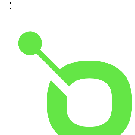
9
.
OSW - Ośrodek Studiów Wschodnich
10
.
Przemek Górczyk Podcast