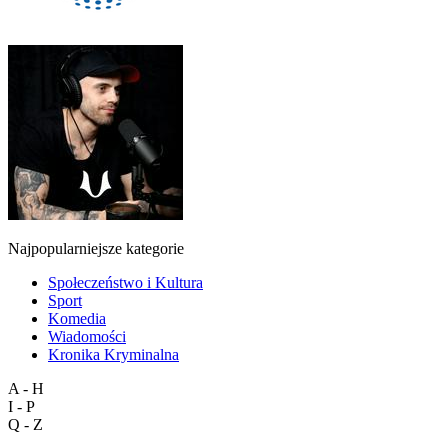
Najpopularniejsze kategorie
Społeczeństwo i Kultura
Sport
Komedia
Wiadomości
Kronika Kryminalna
A - H
I - P
Q - Z