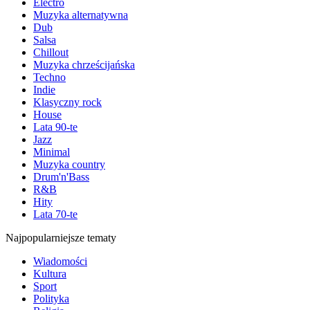
Electro
Muzyka alternatywna
Dub
Salsa
Chillout
Muzyka chrześcijańska
Techno
Indie
Klasyczny rock
House
Lata 90-te
Jazz
Minimal
Muzyka country
Drum'n'Bass
R&B
Hity
Lata 70-te
Najpopularniejsze tematy
Wiadomości
Kultura
Sport
Polityka