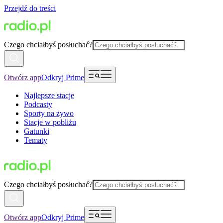
Przejdź do treści
Czego chciałbyś posłuchać?
Otwórz app
Odkryj Prime
Najlepsze stacje
Podcasty
Sporty na żywo
Stacje w pobliżu
Gatunki
Tematy
Czego chciałbyś posłuchać?
Otwórz app
Odkryj Prime