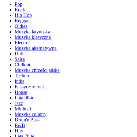
Pop
Rock
Hip Hop
Reggae
Oldies
Muzyka latynoska
Muzyka klasyczna
Electro
Muzyka alternatywna
Dub
Salsa
Chillout
Muzyka chrześcijańska
Techno
Indie
Klasyczny rock
House
Lata 90-te
Jazz
Minimal
Muzyka country
Drum'n'Bass
R&B
Hity
Lata 70-te