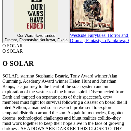
Westside Fairytales: Horror and 
Our Wars Have Ended
Dramat, Fantastyka Naukowa, Fikcja
Dramat, Fantastyka Naukowa, Fi
O SOLAR
O SOLAR
O SOLAR
SOLAR, starring Stephanie Beatriz, Tony Award winner Alan
Cumming, Academy Award winner Helen Hunt and Jonathan
Bangs, is a journey to the heart of the solar system and an
exploration of the vastness of the human spirit. Disconnected from
Earth and trapped on separate parts of their spacecraft, crew
members must fight for survival following a disaster on board the ill-
fated Aethon, a manned solar research probe sent to explore
temporal distortion around the sun. As painful memories, forgotten
dreams, technological challenges and blunt realities collide--they
must work together to keep their hope alive in the face of growing
darkness. SHADOWS ARE DARKER THIS CLOSE TO THE