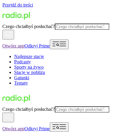
Przejdź do treści
Czego chciałbyś posłuchać?
Otwórz app
Odkryj Prime
Najlepsze stacje
Podcasty
Sporty na żywo
Stacje w pobliżu
Gatunki
Tematy
Czego chciałbyś posłuchać?
Otwórz app
Odkryj Prime