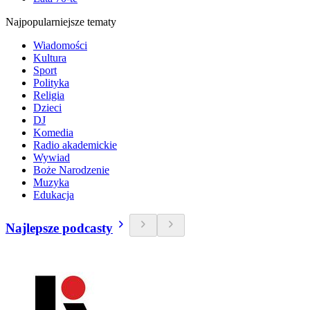
Najpopularniejsze tematy
Wiadomości
Kultura
Sport
Polityka
Religia
Dzieci
DJ
Komedia
Radio akademickie
Wywiad
Boże Narodzenie
Muzyka
Edukacja
Najlepsze podcasty