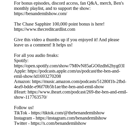
For bonus episodes, discord access, fan Q&A, merch, Ben's
monthly playlist, and to support the show:
https://benandemilshow.com/
The Chase Sapphire 100,000 point bonus is here!
https://www.thecreditcardlist.com
Give this video a thumbs up if you enjoyed it! And please
leave us a comment! It helps us!
For all you audio freaks:
Spotify:
https://open.spotify.com/show/7M0vN85aGO0zdh62hyg03I
Apple: https://podcasts.apple.com/us/podcast/the-ben-and-
emil-show/id1693270208
Amazon: https://music.amazon.com/podcasts/51280f1b-2fbd-
4ea9-bdde-e96f70b5b1ae/the-ben-and-emil-show
iHeart: https://www.iheart.com/podcast/269-the-ben-and-emil-
show-117763570/
Follow us!
TikTok - https://tiktok.com/@thebenandemilshow
Instagram - https://instagram.com/benandemilshow
Twitter - https://x.com/benandemilshow