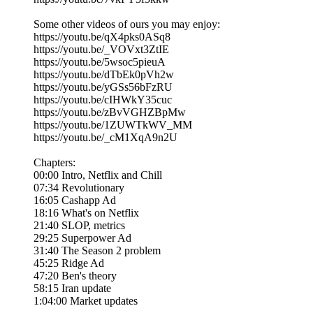
Some other videos of ours you may enjoy:
https://youtu.be/qX4pks0ASq8
https://youtu.be/_VOVxt3ZtIE
https://youtu.be/5wsoc5pieuA
https://youtu.be/dTbEk0pVh2w
https://youtu.be/yGSs56bFzRU
https://youtu.be/cIHWkY35cuc
https://youtu.be/zBvVGHZBpMw
https://youtu.be/1ZUWTkWV_MM
https://youtu.be/_cM1XqA9n2U
Chapters:
00:00 Intro, Netflix and Chill
07:34 Revolutionary
16:05 Cashapp Ad
18:16 What's on Netflix
21:40 SLOP, metrics
29:25 Superpower Ad
31:40 The Season 2 problem
45:25 Ridge Ad
47:20 Ben's theory
58:15 Iran update
1:04:00 Market updates