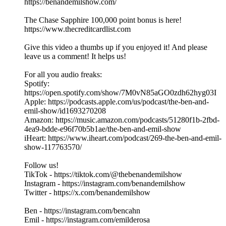
https://benandemilshow.com/
The Chase Sapphire 100,000 point bonus is here!
https://www.thecreditcardlist.com
Give this video a thumbs up if you enjoyed it! And please
leave us a comment! It helps us!
For all you audio freaks:
Spotify:
https://open.spotify.com/show/7M0vN85aGO0zdh62hyg03I
Apple: https://podcasts.apple.com/us/podcast/the-ben-and-
emil-show/id1693270208
Amazon: https://music.amazon.com/podcasts/51280f1b-2fbd-
4ea9-bdde-e96f70b5b1ae/the-ben-and-emil-show
iHeart: https://www.iheart.com/podcast/269-the-ben-and-emil-
show-117763570/
Follow us!
TikTok - https://tiktok.com/@thebenandemilshow
Instagram - https://instagram.com/benandemilshow
Twitter - https://x.com/benandemilshow
Ben - https://instagram.com/bencahn
Emil - https://instagram.com/emilderosa