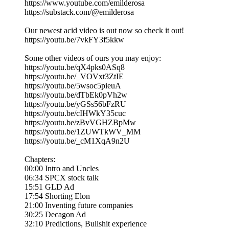
https://www.youtube.com/emilderosa
https://substack.com/@emilderosa
Our newest acid video is out now so check it out!
https://youtu.be/7vkFY3f5kkw
Some other videos of ours you may enjoy:
https://youtu.be/qX4pks0ASq8
https://youtu.be/_VOVxt3ZtIE
https://youtu.be/5wsoc5pieuA
https://youtu.be/dTbEk0pVh2w
https://youtu.be/yGSs56bFzRU
https://youtu.be/cIHWkY35cuc
https://youtu.be/zBvVGHZBpMw
https://youtu.be/1ZUWTkWV_MM
https://youtu.be/_cM1XqA9n2U
Chapters:
00:00 Intro and Uncles
06:34 SPCX stock talk
15:51 GLD Ad
17:54 Shorting Elon
21:00 Inventing future companies
30:25 Decagon Ad
32:10 Predictions, Bullshit experience