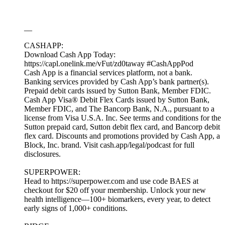
__
CASHAPP:
Download Cash App Today:
https://capl.onelink.me/vFut/zd0taway #CashAppPod
Cash App is a financial services platform, not a bank.
Banking services provided by Cash App’s bank partner(s).
Prepaid debit cards issued by Sutton Bank, Member FDIC.
Cash App Visa® Debit Flex Cards issued by Sutton Bank,
Member FDIC, and The Bancorp Bank, N.A., pursuant to a
license from Visa U.S.A. Inc. See terms and conditions for the
Sutton prepaid card, Sutton debit flex card, and Bancorp debit
flex card. Discounts and promotions provided by Cash App, a
Block, Inc. brand. Visit cash.app/legal/podcast for full
disclosures.
SUPERPOWER:
Head to https://superpower.com and use code BAES at
checkout for $20 off your membership. Unlock your new
health intelligence—100+ biomarkers, every year, to detect
early signs of 1,000+ conditions.