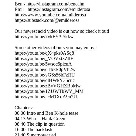
Ben - https://instagram.com/bencahn
Emil - https://instagram.com/emilderosa
https://www.youtube.com/emilderosa
https://substack.com/@emilderosa
Our newest acid video is out now so check it out!
https://youtu.be/7vkFY3f5kkw
Some other videos of ours you may enjoy:
https://youtu.be/qX4pks0ASq8
https://youtu.be/_VOVxt3ZtIE
https://youtu.be/5wsoc5pieuA
https://youtu.be/dTbEk0pVh2w
https://youtu.be/yGSs56bFzRU
https://youtu.be/cIHWkY35cuc
https://youtu.be/zBvVGHZBpMw
https://youtu.be/1ZUWTkWV_MM
https://youtu.be/_cM1XqA9n2U
Chapters:
00:00 Intro and Ben K-hole tease
04:13 Who is Hank Green
08:40 The clip in question
16:00 The backlash
21:40 Superpower ad