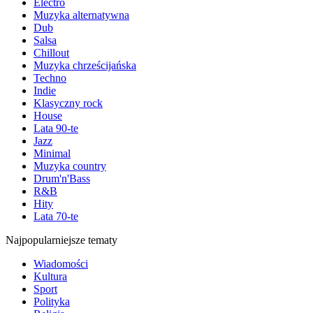
Electro
Muzyka alternatywna
Dub
Salsa
Chillout
Muzyka chrześcijańska
Techno
Indie
Klasyczny rock
House
Lata 90-te
Jazz
Minimal
Muzyka country
Drum'n'Bass
R&B
Hity
Lata 70-te
Najpopularniejsze tematy
Wiadomości
Kultura
Sport
Polityka