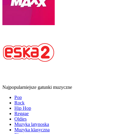
Najpopularniejsze gatunki muzyczne
Pop
Rock
Hip Hop
Reggae
Oldies
Muzyka latynoska
Muzyka klasyczna