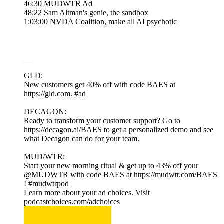
46:30 MUDWTR Ad
48:22 Sam Altman's genie, the sandbox
1:03:00 NVDA Coalition, make all AI psychotic
__
GLD:
New customers get 40% off with code BAES at
https://gld.com. #ad
DECAGON:
Ready to transform your customer support? Go to
https://decagon.ai/BAES to get a personalized demo and see
what Decagon can do for your team.
MUD/WTR:
Start your new morning ritual & get up to 43% off your
@MUDWTR with code BAES at https://mudwtr.com/BAES
! #mudwtrpod
Learn more about your ad choices. Visit
podcastchoices.com/adchoices