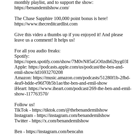
monthly playlist, and to support the show:
https://benandemilshow.com/
The Chase Sapphire 100,000 point bonus is here!
https://www.thecreditcardlist.com
Give this video a thumbs up if you enjoyed it! And please
leave us a comment! It helps us!
For all you audio freaks:
Spotify:
https://open.spotify.com/show/7M0vN85aGO0zdh62hyg03I
Apple: https://podcasts.apple.com/us/podcast/the-ben-and-
emil-show/id1693270208
Amazon: https://music.amazon.com/podcasts/51280f1b-2fbd-
4ea9-bdde-e96f70b5b1ae/the-ben-and-emil-show
iHeart: https://www.iheart.com/podcast/269-the-ben-and-emil-
show-117763570/
Follow us!
TikTok - https://tiktok.com/@thebenandemilshow
Instagram - https://instagram.com/benandemilshow
Twitter - https://x.com/benandemilshow
Ben - https://instagram.com/bencahn