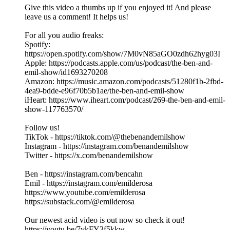
Give this video a thumbs up if you enjoyed it! And please
leave us a comment! It helps us!
For all you audio freaks:
Spotify:
https://open.spotify.com/show/7M0vN85aGO0zdh62hyg03I
Apple: https://podcasts.apple.com/us/podcast/the-ben-and-
emil-show/id1693270208
Amazon: https://music.amazon.com/podcasts/51280f1b-2fbd-
4ea9-bdde-e96f70b5b1ae/the-ben-and-emil-show
iHeart: https://www.iheart.com/podcast/269-the-ben-and-emil-
show-117763570/
Follow us!
TikTok - https://tiktok.com/@thebenandemilshow
Instagram - https://instagram.com/benandemilshow
Twitter - https://x.com/benandemilshow
Ben - https://instagram.com/bencahn
Emil - https://instagram.com/emilderosa
https://www.youtube.com/emilderosa
https://substack.com/@emilderosa
Our newest acid video is out now so check it out!
https://youtu.be/7vkFY3f5kkw