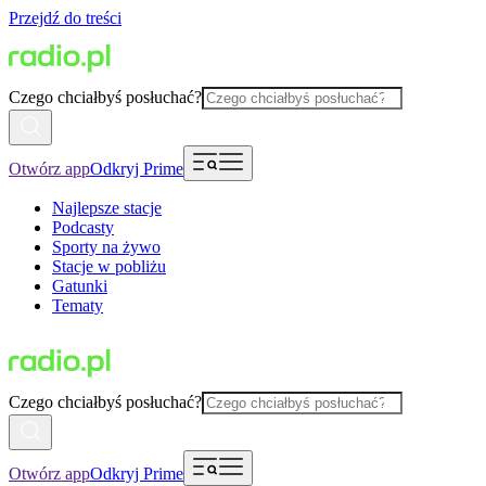
Przejdź do treści
Czego chciałbyś posłuchać?
Otwórz app
Odkryj Prime
Najlepsze stacje
Podcasty
Sporty na żywo
Stacje w pobliżu
Gatunki
Tematy
Czego chciałbyś posłuchać?
Otwórz app
Odkryj Prime