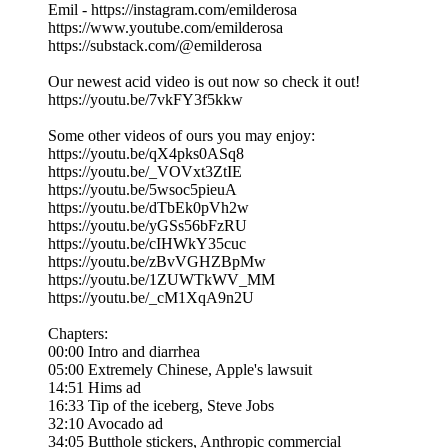
Emil - https://instagram.com/emilderosa
https://www.youtube.com/emilderosa
https://substack.com/@emilderosa
Our newest acid video is out now so check it out!
https://youtu.be/7vkFY3f5kkw
Some other videos of ours you may enjoy:
https://youtu.be/qX4pks0ASq8
https://youtu.be/_VOVxt3ZtIE
https://youtu.be/5wsoc5pieuA
https://youtu.be/dTbEk0pVh2w
https://youtu.be/yGSs56bFzRU
https://youtu.be/cIHWkY35cuc
https://youtu.be/zBvVGHZBpMw
https://youtu.be/1ZUWTkWV_MM
https://youtu.be/_cM1XqA9n2U
Chapters:
00:00 Intro and diarrhea
05:00 Extremely Chinese, Apple's lawsuit
14:51 Hims ad
16:33 Tip of the iceberg, Steve Jobs
32:10 Avocado ad
34:05 Butthole stickers, Anthropic commercial