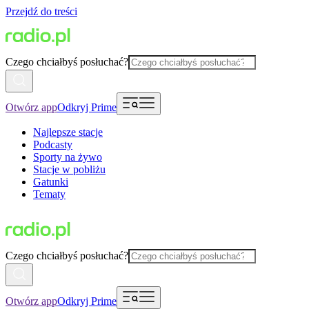
Przejdź do treści
Czego chciałbyś posłuchać?
Otwórz app
Odkryj Prime
Najlepsze stacje
Podcasty
Sporty na żywo
Stacje w pobliżu
Gatunki
Tematy
Czego chciałbyś posłuchać?
Otwórz app
Odkryj Prime