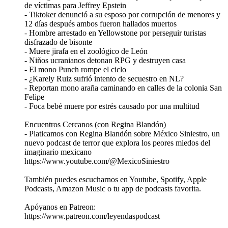
de víctimas para Jeffrey Epstein
- Tiktoker denunció a su esposo por corrupción de menores y
12 días después ambos fueron hallados muertos
- Hombre arrestado en Yellowstone por perseguir turistas
disfrazado de bisonte
- Muere jirafa en el zoológico de León
- Niños ucranianos detonan RPG y destruyen casa
- El mono Punch rompe el ciclo
- ¿Karely Ruiz sufrió intento de secuestro en NL?
- Reportan mono araña caminando en calles de la colonia San
Felipe
- Foca bebé muere por estrés causado por una multitud
Encuentros Cercanos (con Regina Blandón)
- Platicamos con Regina Blandón sobre México Siniestro, un
nuevo podcast de terror que explora los peores miedos del
imaginario mexicano
https://www.youtube.com/@MexicoSiniestro
También puedes escucharnos en Youtube, Spotify, Apple
Podcasts, Amazon Music o tu app de podcasts favorita.
Apóyanos en Patreon:
https://www.patreon.com/leyendaspodcast​