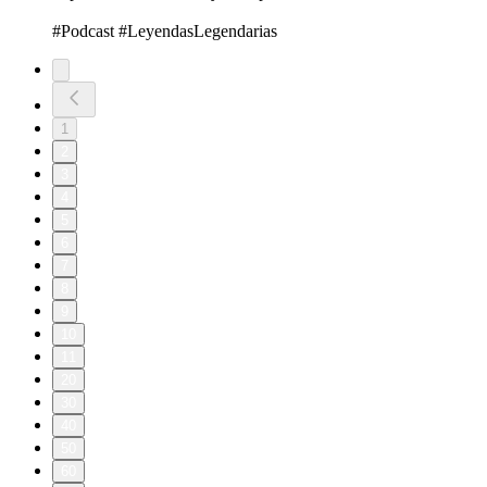
#Podcast #LeyendasLegendarias
1
2
3
4
5
6
7
8
9
10
11
20
30
40
50
60