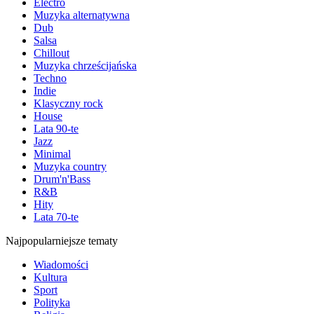
Electro
Muzyka alternatywna
Dub
Salsa
Chillout
Muzyka chrześcijańska
Techno
Indie
Klasyczny rock
House
Lata 90-te
Jazz
Minimal
Muzyka country
Drum'n'Bass
R&B
Hity
Lata 70-te
Najpopularniejsze tematy
Wiadomości
Kultura
Sport
Polityka