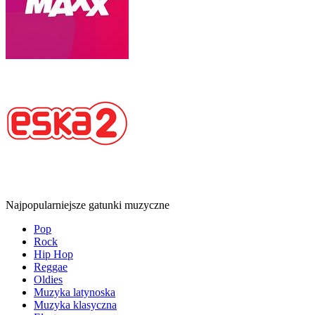
Najpopularniejsze gatunki muzyczne
Pop
Rock
Hip Hop
Reggae
Oldies
Muzyka latynoska
Muzyka klasyczna