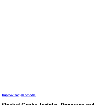
Improwizacja
Komedia
Słuchaj Gruba Joginka, Dungeons and