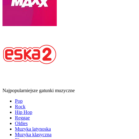
Najpopularniejsze gatunki muzyczne
Pop
Rock
Hip Hop
Reggae
Oldies
Muzyka latynoska
Muzyka klasyczna