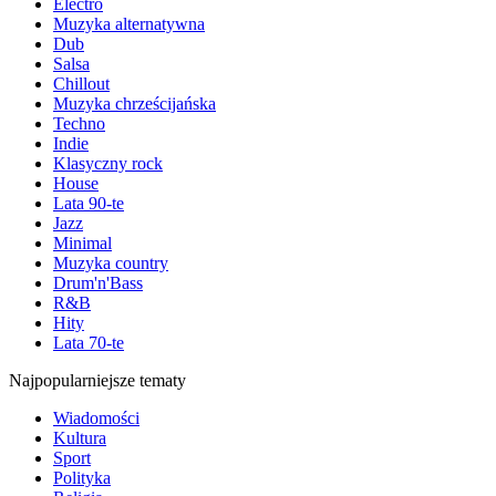
Electro
Muzyka alternatywna
Dub
Salsa
Chillout
Muzyka chrześcijańska
Techno
Indie
Klasyczny rock
House
Lata 90-te
Jazz
Minimal
Muzyka country
Drum'n'Bass
R&B
Hity
Lata 70-te
Najpopularniejsze tematy
Wiadomości
Kultura
Sport
Polityka