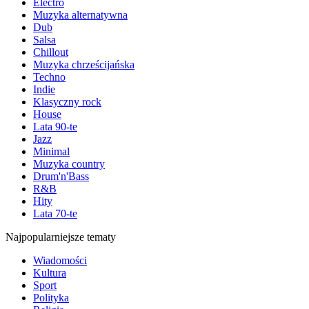
Electro
Muzyka alternatywna
Dub
Salsa
Chillout
Muzyka chrześcijańska
Techno
Indie
Klasyczny rock
House
Lata 90-te
Jazz
Minimal
Muzyka country
Drum'n'Bass
R&B
Hity
Lata 70-te
Najpopularniejsze tematy
Wiadomości
Kultura
Sport
Polityka