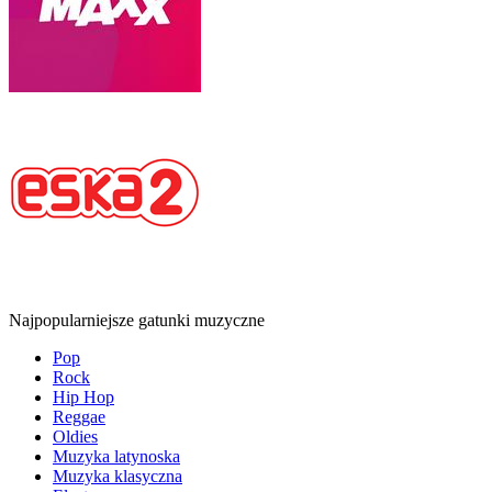
Najpopularniejsze gatunki muzyczne
Pop
Rock
Hip Hop
Reggae
Oldies
Muzyka latynoska
Muzyka klasyczna