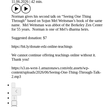
11.06.2026
|
42 min.
Norman gives his second talk on “Seeing One Thing
Through” based on Sojun Mel Weitsman’s book of the same
name. Mel Weitsman was abbot of the Berkeley Zen Center
for 55 years. Norman is one of Mel’s dharma heirs.
Suggested donation: $7
https://bit.ly/donate-edz-online-teachings
We cannot continue offering teachings online without it.
Thank you!
https://s3.us-west-1.amazonaws.com/edz.assets/wp-
content/uploads/2026/06/Seeing-One-Thing-Through-Talk-
2.mp3
1
2