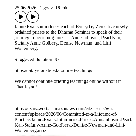
25.06.2026
|
1 godz. 18 min.
Jaune Evans introduces each of Everyday Zen’s five newly
ordained priests to the Dharma Seminar to speak of their
journey to becoming priests: Anne Johnson, Pearl Kan,
Stefany Anne Golberg, Denise Newman, and Lini
Wollenberg.
Suggested donation: $7
https://bit.ly/donate-edz-online-teachings
We cannot continue offering teachings online without it.
Thank you!
https://s3.us-west-1.amazonaws.com/edz.assets/wp-
content/uploads/2026/06/Committed-to-a-Lifetime-of-
Practice-Jaune-Evans-Introducies-Priests-Ann-Johnson-Pearl-
Kan-Stefany-Anne-Goldberg.-Denise-Newman-and-Lini-
Wollenberg.mp3