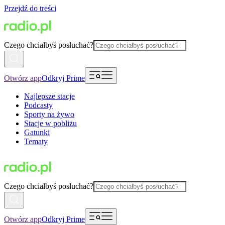
Przejdź do treści
Czego chciałbyś posłuchać?
Otwórz app
Odkryj Prime
Najlepsze stacje
Podcasty
Sporty na żywo
Stacje w pobliżu
Gatunki
Tematy
Czego chciałbyś posłuchać?
Otwórz app
Odkryj Prime