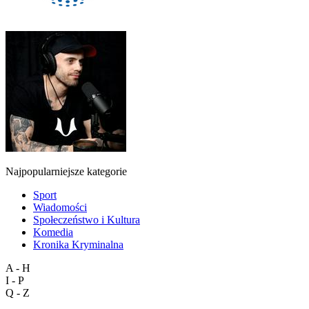
Najpopularniejsze kategorie
Sport
Wiadomości
Społeczeństwo i Kultura
Komedia
Kronika Kryminalna
A - H
I - P
Q - Z