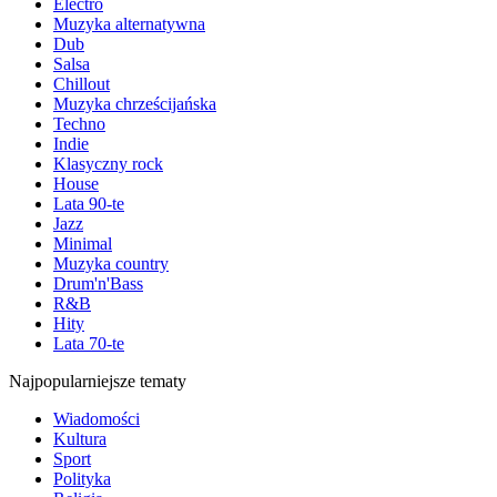
Electro
Muzyka alternatywna
Dub
Salsa
Chillout
Muzyka chrześcijańska
Techno
Indie
Klasyczny rock
House
Lata 90-te
Jazz
Minimal
Muzyka country
Drum'n'Bass
R&B
Hity
Lata 70-te
Najpopularniejsze tematy
Wiadomości
Kultura
Sport
Polityka