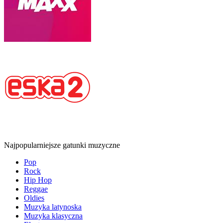
Najpopularniejsze gatunki muzyczne
Pop
Rock
Hip Hop
Reggae
Oldies
Muzyka latynoska
Muzyka klasyczna