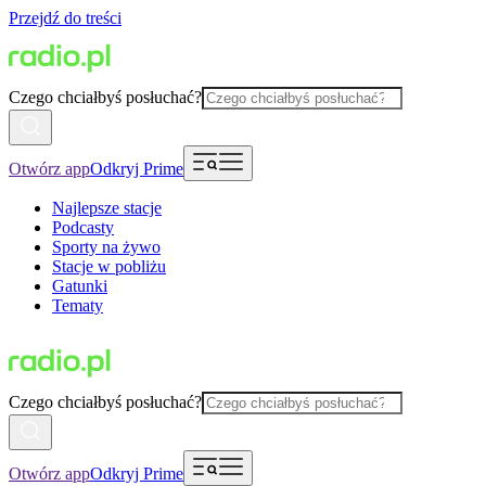
Przejdź do treści
Czego chciałbyś posłuchać?
Otwórz app
Odkryj Prime
Najlepsze stacje
Podcasty
Sporty na żywo
Stacje w pobliżu
Gatunki
Tematy
Czego chciałbyś posłuchać?
Otwórz app
Odkryj Prime