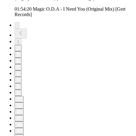
01:54:20 Magic O.D.A - I Need You (Original Mix) [Gert
Records]
1
2
3
4
5
6
7
8
9
10
11
20
30
40
50