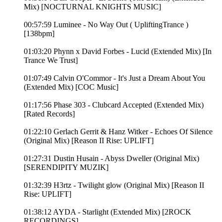
Mix) [NOCTURNAL KNIGHTS MUSIC]
00:57:59 Luminee - No Way Out ( UpliftingTrance )
[138bpm]
01:03:20 Phynn x David Forbes - Lucid (Extended Mix) [In
Trance We Trust]
01:07:49 Calvin O'Commor - It's Just a Dream About You
(Extended Mix) [COC Music]
01:17:56 Phase 303 - Clubcard Accepted (Extended Mix)
[Rated Records]
01:22:10 Gerlach Gerrit & Hanz Witker - Echoes Of Silence
(Original Mix) [Reason II Rise: UPLIFT]
01:27:31 Dustin Husain - Abyss Dweller (Original Mix)
[SERENDIPITY MUZIK]
01:32:39 H3rtz - Twilight glow (Original Mix) [Reason II
Rise: UPLIFT]
01:38:12 AYDA - Starlight (Extended Mix) [2ROCK
RECORDINGS]