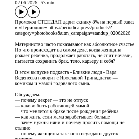
02.06.2026
|
53 min.
Промокод СТЕНДАП дарит скидку 8% на первый заказ
в «Периодике» https://periodica.press/products/?
category=photobooks&utm_campaign=standup_02062026
Материнство часто показывают как абсолютное счастье.
Но что происходит на самом деле, когда женщина
рожает ребёнка, продолжает работать, не спит ночами,
пытается сохранить брак, тело, карьеру и себя?
В этом выпуске подкаста «Близкие люди» Варя
Веденеева говорит с Ярославой Тринадцатко —
комиком и мамой годовалого сына.
Обсуждаем:
— почему декрет — это не отпуск
— каково быть работающей мамой
— что меняется в браке после рождения ребёнка
— как жить, если мама зарабатывает больше
— зачем нужны няни и почему просить помощи не
стыдно
— почему женщины так часто осуждают других