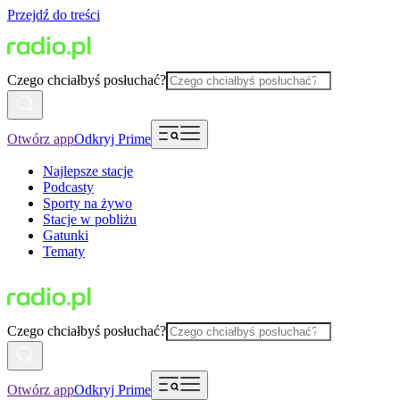
Przejdź do treści
Czego chciałbyś posłuchać?
Otwórz app
Odkryj Prime
Najlepsze stacje
Podcasty
Sporty na żywo
Stacje w pobliżu
Gatunki
Tematy
Czego chciałbyś posłuchać?
Otwórz app
Odkryj Prime