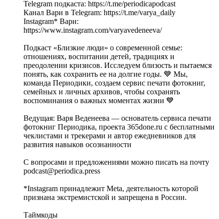
Telegram подкаста: https://t.me/periodicapodcast
Канал Вари в Telegram: https://t.me/varya_daily
Instagram* Вари:
https://www.instagram.com/varyavedeneeva/
Подкаст «Близкие люди» о современной семье:
отношениях, воспитании детей, традициях и
преодолении кризисов. Исследуем близость и пытаемся
понять, как сохранить ее на долгие годы. 💙 Мы,
команда Периодики, создаем сервис печати фотокниг,
семейных и личных архивов, чтобы сохранять
воспоминания о важных моментах жизни 💙
Ведущая: Варя Веденеева — основатель сервиса печати
фотокниг Периодика, проекта 365done.ru с бесплатными
чеклистами и трекерами и автор ежедневников для
развития навыков осознанности
С вопросами и предложениями можно писать на почту
podcast@periodica.press
*Instagram принадлежит Meta, деятельность которой
признана экстремистской и запрещена в России.
Таймкоды