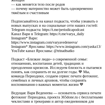
женщин
— как меняется тело после родов
— почему материнство может быть одновременно
тяжёлым и счастливым
Подписывайтесь на канал подкаста, чтобы узнавать о
новых выпусках и на социальные сети наших гостей:
Telegram подкаста: https://t.me/periodicapodcast
Канал Вари в Telegram: https://t.me/varya_daily
Instagram* Вари:
https://www.instagram.com/varyavedeneeva/
Instagram* Ярославы: https://www.instagram.com/yaska13/
YouTube канал Ярославы: @trinadtsatko
Подкаст «Близкие люди» о современной семье:
отношениях, воспитании детей, традициях и
преодолении кризисов. Исследуем близость и пытаемся
понять, как сохранить ее на долгие годы. 💙 Мы,
команда Периодики, создаем сервис печати фотокниг,
семейных и личных архивов, чтобы сохранять
воспоминания о важных моментах жизни 💙
Ведущая: Варя Веденеева — основатель сервиса печати
фотокниг Периодика, проекта 365done.ru с бесплатными
чеклистами и трекерами и автор ежедневников для