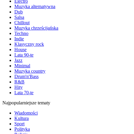
Electro
Muzyka alternatywna
Dub
Salsa
Chillout
Muzyka chrześcijańska
Techno
Indie
Klasyczny rock
House
Lata 90-te
Jazz
Minimal
Muzyka country
Drum'n'Bass
R&B
Hity
Lata 70-te
Najpopularniejsze tematy
Wiadomości
Kultura
Sport
Polityka