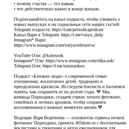
• почему счастье — это навык;
• что действительно важно в конце концов.
Подписывайтесь на канал подкаста, чтобы узнавать о
новых выпусках и на социальные сети наших гостей:
Telegram подкаста: https://t.me/periodicapodcast
Канал Вари в Telegram: https://t.me/varya_daily
Instagram* Вари:
https://www.instagram.com/varyavedeneeva/
YouTube Оли: @kolosook
Instagram* Оли: https://www.instagram.com/olika.sok/
Telegram Оли: https://t.me/naiznankuo
Подкаст «Близкие люди» о современной семье:
отношениях, воспитании детей, традициях и
преодолении кризисов. Исследуем близость и пытаемся
понять, как сохранить ее на долгие годы. 💙 Мы,
команда Периодики, создаем сервис печати фотокниг,
семейных и личных архивов, чтобы сохранять
воспоминания о важных моментах жизни 💙
Ведущая: Варя Веденеева — основатель сервиса печати
фотокниг Периодика, проекта 365done.ru с бесплатными
чеклистами и трекерами и автор ежедневников для