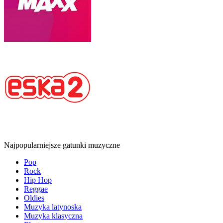
Najpopularniejsze gatunki muzyczne
Pop
Rock
Hip Hop
Reggae
Oldies
Muzyka latynoska
Muzyka klasyczna