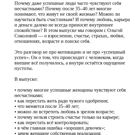
Почему даже успешные люди часто чувствуют себя
несчастными? Почему после 35–40 лет многие
понимают, что живут не своей жизнью? Можно ли
научиться быть счастливым? И почему любовь, карьера
и деньги далеко не всегда приносят внутреннее
спокойствие? В этом выпуске мы говорим с Ольгой
Соколовой — о взрослении, счастье, страхах, любви,
отношениях, возрасте и поиске себя.
Это разговор не про мотивацию и не про «успешный
успех». Он о том, что происходит с человеком, когда
внешне всё получилось, а внутри остаётся ощущение
пустоты.
В выпуске:
• почему многие успешные женщины чувствуют себя
несчастными;
• как перестать жить ради чужого одобрения;
• что меняется после 35–40 лет;
• можно ли встретить любовь в зрелом возрасте;
• почему нельзя строить счастье только на карьере;
• как перестать всё контролировать;
• в чём главная ошибка «хороших девочек»;
• зачем женщине собственная реализация;