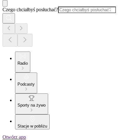
Czego chciałbyś posłuchać?
Radio
Podcasty
Sporty na żywo
Stacje w pobliżu
Otwórz app