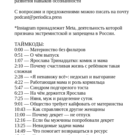
развития навыков осознанности
С вопросами и предложениями можно писать на почту
podcast@periodica.press
*Instagram принадлежит Meta, деятельность которой
признана экстремистской и запрещена в России.
ТАЙМКОДЫ:
0:00 — Материнство без фильтров
0:51 — О чём выпуск
1:07 — Ярослава Тринадцатко: комик и мама
2:10 — Почему счастливая жизнь с ребёнком такая
сложная
2:28 — «Я ненавижу всё»: недосып и выгорание
4:22 — Работающая мама и роль кормильца
5:47 — Синдром подгорелого тоста
6:23 — На чём держится Ярослава
7:25 — Няня, муж и разделение суток
9:01 — Общество требует кайфовать от материнства
10:43 — Как справляются другие женщины
11:00 — Почему декрет — не отпуск
12:16 — Если бы мужчины попробовали декрет
13:25 — Невидимые задачи мамы
14:49 — Что помогает возвращаться в ресурс