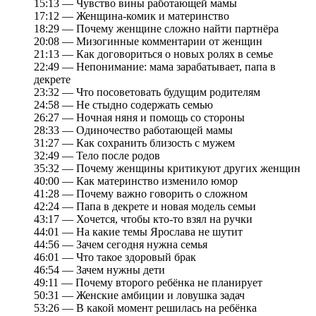
15:13 — Чувство вины работающей мамы
17:12 — Женщина-комик и материнство
18:29 — Почему женщине сложно найти партнёра
20:08 — Мизогинные комментарии от женщин
21:13 — Как договориться о новых ролях в семье
22:49 — Непонимание: мама зарабатывает, папа в
декрете
23:32 — Что посоветовать будущим родителям
24:58 — Не стыдно содержать семью
26:27 — Ночная няня и помощь со стороны
28:33 — Одиночество работающей мамы
31:27 — Как сохранить близость с мужем
32:49 — Тело после родов
35:32 — Почему женщины критикуют других женщин
40:00 — Как материнство изменило юмор
41:28 — Почему важно говорить о сложном
42:24 — Папа в декрете и новая модель семьи
43:17 — Хочется, чтобы кто-то взял на ручки
44:01 — На какие темы Ярослава не шутит
44:56 — Зачем сегодня нужна семья
46:01 — Что такое здоровый брак
46:54 — Зачем нужны дети
49:11 — Почему второго ребёнка не планирует
50:31 — Женские амбиции и ловушка задач
53:26 — В какой момент решилась на ребёнка