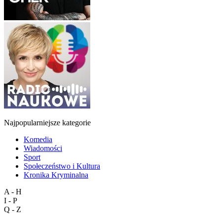
Najpopularniejsze kategorie
Komedia
Wiadomości
Sport
Społeczeństwo i Kultura
Kronika Kryminalna
A - H
I - P
Q - Z