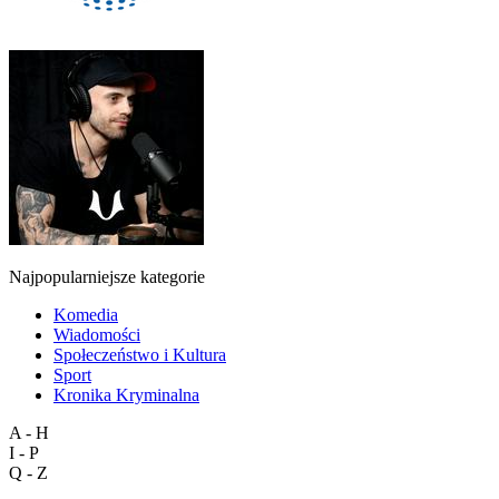
Najpopularniejsze kategorie
Komedia
Wiadomości
Społeczeństwo i Kultura
Sport
Kronika Kryminalna
A - H
I - P
Q - Z