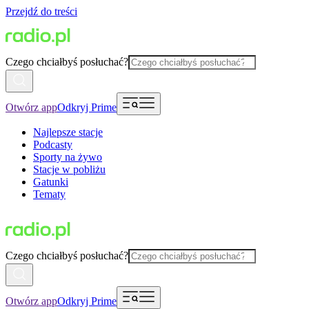
Przejdź do treści
Czego chciałbyś posłuchać?
Otwórz app
Odkryj Prime
Najlepsze stacje
Podcasty
Sporty na żywo
Stacje w pobliżu
Gatunki
Tematy
Czego chciałbyś posłuchać?
Otwórz app
Odkryj Prime