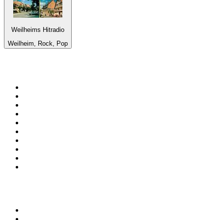
Weilheims Hitradio
Weilheim, Rock, Pop
Top 100 na
radio.pl
1
.
RMF FM
2
.
VOX FM
3
.
CHILLOUT ANTENNE von ANTENNE BAYERN
4
.
Trendy Radio
5
.
Radio ZET
6
.
TOK FM
7
.
Radio FEST
8
.
Złote Przeboje
9
.
RMF MAXX
10
.
Eska
100 najlepszych podcastów w
Polsce
1
.
Piąte: Nie zabijaj
2
.
Kryminatorium