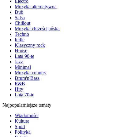
Electro
Muzyka alternatywna
Dub
Salsa
Chillout
Muzyka chrześcijańska
Techno
Indie
Klasyczny rock
House
Lata 90-te
Jazz
Minimal
Muzyka country
Drum'n'Bass
R&B
Hity
Lata 70-te
Najpopularniejsze tematy
Wiadomości
Kultura
Sport
Polityka