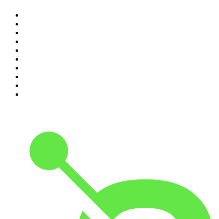
1
.
Piąte: Nie zabijaj
2
.
Kryminatorium
3
.
Raport o stanie świata Dariusza Rosiaka
4
.
Futura Podcast
5
.
Cyprian Majcher
6
.
Podcast Wojenne Historie
7
.
Olga Herring True Crime
8
.
Radio Naukowe
9
.
OSW - Ośrodek Studiów Wschodnich
10
.
Przemek Górczyk Podcast