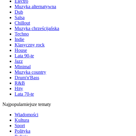
Electro
Muzyka alternatywna
Dub
Salsa
Chillout
Muzyka chrześcijańska
Techno
Indie
Klasyczny rock
House
Lata 90-te
Jazz
Minimal
Muzyka country
Drum'n'Bass
R&B
Hity
Lata 70-te
Najpopularniejsze tematy
Wiadomości
Kultura
Sport
Polityka