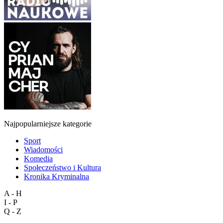
Najpopularniejsze kategorie
Sport
Wiadomości
Komedia
Społeczeństwo i Kultura
Kronika Kryminalna
A - H
I - P
Q - Z