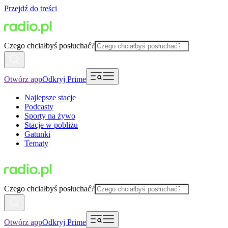
Przejdź do treści
Czego chciałbyś posłuchać?
Otwórz app
Odkryj Prime
Najlepsze stacje
Podcasty
Sporty na żywo
Stacje w pobliżu
Gatunki
Tematy
Czego chciałbyś posłuchać?
Otwórz app
Odkryj Prime