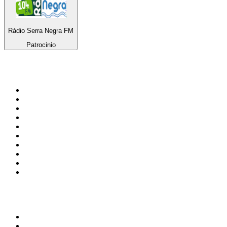
Rádio Serra Negra FM
Patrocinio
Top 100 na
radio.pl
1
.
RMF FM
2
.
VOX FM
3
.
CHILLOUT ANTENNE von ANTENNE BAYERN
4
.
Trendy Radio
5
.
Radio ZET
6
.
TOK FM
7
.
Radio FEST
8
.
Złote Przeboje
9
.
RMF MAXX
10
.
Eska
100 najlepszych podcastów w
Polsce
1
.
Piąte: Nie zabijaj
2
.
Kryminatorium