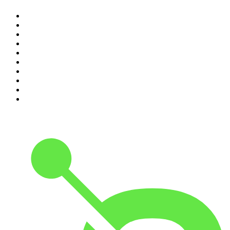
1
.
Piąte: Nie zabijaj
2
.
Kryminatorium
3
.
Raport o stanie świata Dariusza Rosiaka
4
.
Futura Podcast
5
.
Cyprian Majcher
6
.
Podcast Wojenne Historie
7
.
Olga Herring True Crime
8
.
Radio Naukowe
9
.
OSW - Ośrodek Studiów Wschodnich
10
.
Przemek Górczyk Podcast