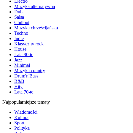
Electro
Muzyka alternatywna
Dub
Salsa
Chillout
Muzyka chrześcijańska
Techno
Indie
Klasyczny rock
House
Lata 90-te
Jazz
Minimal
Muzyka country
Drum'n'Bass
R&B
Hity
Lata 70-te
Najpopularniejsze tematy
Wiadomości
Kultura
Sport
Polityka