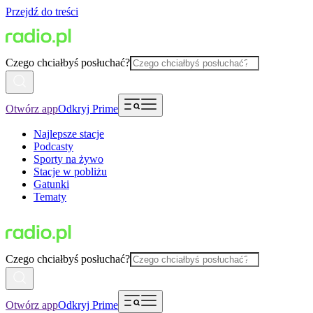
Przejdź do treści
Czego chciałbyś posłuchać?
Otwórz app
Odkryj Prime
Najlepsze stacje
Podcasty
Sporty na żywo
Stacje w pobliżu
Gatunki
Tematy
Czego chciałbyś posłuchać?
Otwórz app
Odkryj Prime