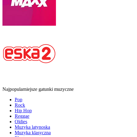
Najpopularniejsze gatunki muzyczne
Pop
Rock
Hip Hop
Reggae
Oldies
Muzyka latynoska
Muzyka klasyczna