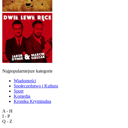
Najpopularniejsze kategorie
Wiadomości
Społeczeństwo i Kultura
Sport
Komedia
Kronika Kryminalna
A - H
I - P
Q - Z