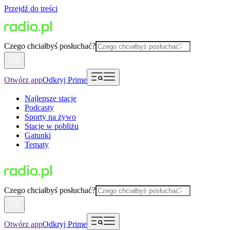
Przejdź do treści
Czego chciałbyś posłuchać?
Otwórz app
Odkryj Prime
Najlepsze stacje
Podcasty
Sporty na żywo
Stacje w pobliżu
Gatunki
Tematy
Czego chciałbyś posłuchać?
Otwórz app
Odkryj Prime