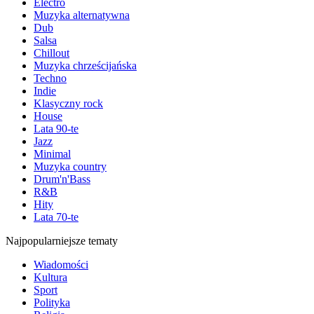
Electro
Muzyka alternatywna
Dub
Salsa
Chillout
Muzyka chrześcijańska
Techno
Indie
Klasyczny rock
House
Lata 90-te
Jazz
Minimal
Muzyka country
Drum'n'Bass
R&B
Hity
Lata 70-te
Najpopularniejsze tematy
Wiadomości
Kultura
Sport
Polityka