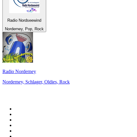
Radio Nordseewind
Norderney, Pop, Rock
Radio Norderney
Norderney, Schlager, Oldies, Rock
Top 100 na
radio.pl
1
.
RMF FM
2
.
VOX FM
3
.
Trendy Radio
4
.
CHILLOUT ANTENNE von ANTENNE BAYERN
5
.
Radio ZET
6
.
TOK FM