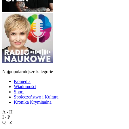
Najpopularniejsze kategorie
Komedia
Wiadomości
Sport
Społeczeństwo i Kultura
Kronika Kryminalna
A - H
I - P
Q - Z