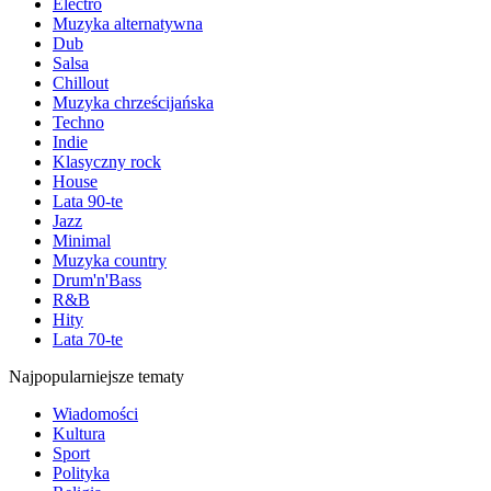
Electro
Muzyka alternatywna
Dub
Salsa
Chillout
Muzyka chrześcijańska
Techno
Indie
Klasyczny rock
House
Lata 90-te
Jazz
Minimal
Muzyka country
Drum'n'Bass
R&B
Hity
Lata 70-te
Najpopularniejsze tematy
Wiadomości
Kultura
Sport
Polityka