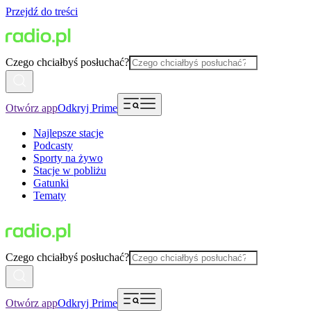
Przejdź do treści
Czego chciałbyś posłuchać?
Otwórz app
Odkryj Prime
Najlepsze stacje
Podcasty
Sporty na żywo
Stacje w pobliżu
Gatunki
Tematy
Czego chciałbyś posłuchać?
Otwórz app
Odkryj Prime