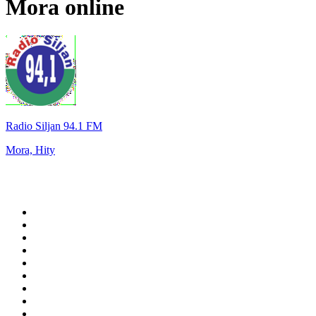
Mora
online
Radio Siljan 94.1 FM
Mora, Hity
Top 100 na
radio.pl
1
.
RMF FM
2
.
CHILLOUT ANTENNE von ANTENNE BAYERN
3
.
VOX FM
4
.
Radio ZET
5
.
TOK FM
6
.
Trendy Radio
7
.
Radio FEST
8
.
Złote Przeboje
9
.
RMF MAXX