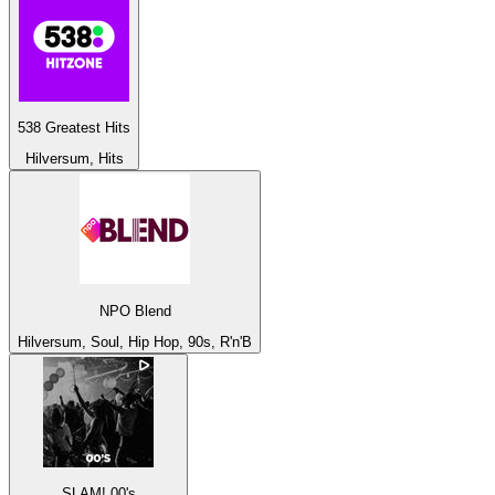
538 Greatest Hits
Hilversum, Hits
NPO Blend
Hilversum, Soul, Hip Hop, 90s, R'n'B
SLAM! 00's