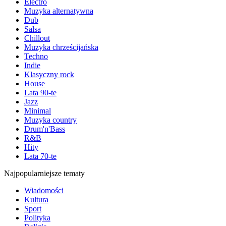
Electro
Muzyka alternatywna
Dub
Salsa
Chillout
Muzyka chrześcijańska
Techno
Indie
Klasyczny rock
House
Lata 90-te
Jazz
Minimal
Muzyka country
Drum'n'Bass
R&B
Hity
Lata 70-te
Najpopularniejsze tematy
Wiadomości
Kultura
Sport
Polityka