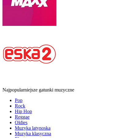
Najpopularniejsze gatunki muzyczne
Pop
Rock
Hip Hop
Reggae
Oldies
Muzyka latynoska
Muzyka klasyczna