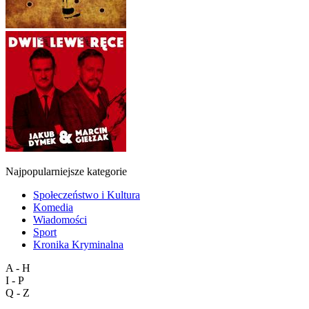
Najpopularniejsze kategorie
Społeczeństwo i Kultura
Komedia
Wiadomości
Sport
Kronika Kryminalna
A - H
I - P
Q - Z