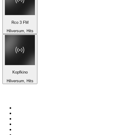
Rco 3 FM
Hilversum, Hits
Kopfkino
Hilversum, Hits
Top 100 na
radio.pl
1
.
RMF FM
2
.
VOX FM
3
.
Trendy Radio
4
.
CHILLOUT ANTENNE von ANTENNE BAYERN
5
.
Radio ZET
6
.
TOK FM