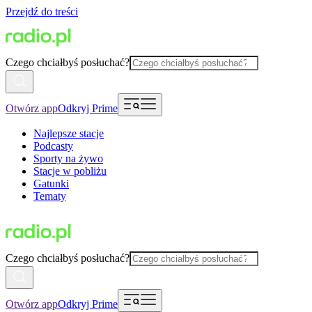
Przejdź do treści
Czego chciałbyś posłuchać?
Otwórz app
Odkryj Prime
Najlepsze stacje
Podcasty
Sporty na żywo
Stacje w pobliżu
Gatunki
Tematy
Czego chciałbyś posłuchać?
Otwórz app
Odkryj Prime