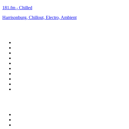
181.fm - Chilled
Harrisonburg, Chillout, Electro, Ambient
Top 100 na
radio.pl
1
.
RMF FM
2
.
CHILLOUT ANTENNE von ANTENNE BAYERN
3
.
VOX FM
4
.
Radio ZET
5
.
TOK FM
6
.
Trendy Radio
7
.
Radio FEST
8
.
Złote Przeboje
9
.
RMF MAXX
10
.
Eska
100 najlepszych podcastów w
Polsce
1
.
Raport o stanie świata Dariusza Rosiaka
2
.
Piąte: Nie zabijaj
3
.
Kryminatorium