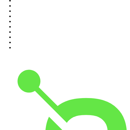
1
.
Raport o stanie świata Dariusza Rosiaka
2
.
Piąte: Nie zabijaj
3
.
Kryminatorium
4
.
Olga Herring True Crime
5
.
Futura Podcast
6
.
Przemek Górczyk Podcast
7
.
Podcast Wojenne Historie
8
.
Podcast Historyczny
9
.
Cyprian Majcher
10
.
Radio Naukowe