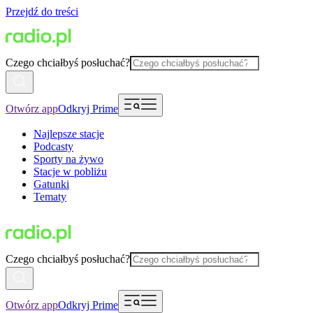
Przejdź do treści
Czego chciałbyś posłuchać?
Otwórz app
Odkryj Prime
Najlepsze stacje
Podcasty
Sporty na żywo
Stacje w pobliżu
Gatunki
Tematy
Czego chciałbyś posłuchać?
Otwórz app
Odkryj Prime