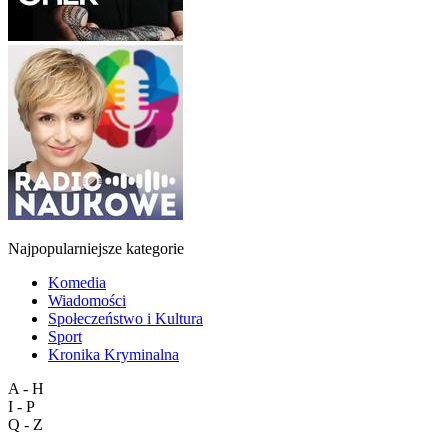
Najpopularniejsze kategorie
Komedia
Wiadomości
Społeczeństwo i Kultura
Sport
Kronika Kryminalna
A - H
I - P
Q - Z