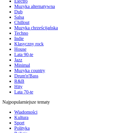
Electro
Muzyka alternatywna
Dub
Salsa
Chillout
Muzyka chrześcijańska
Techno
Indie
Klasyczny rock
House
Lata 90-te
Jazz
Minimal
Muzyka country
Drum'n'Bass
R&B
Hity
Lata 70-te
Najpopularniejsze tematy
Wiadomości
Kultura
Sport
Polityka