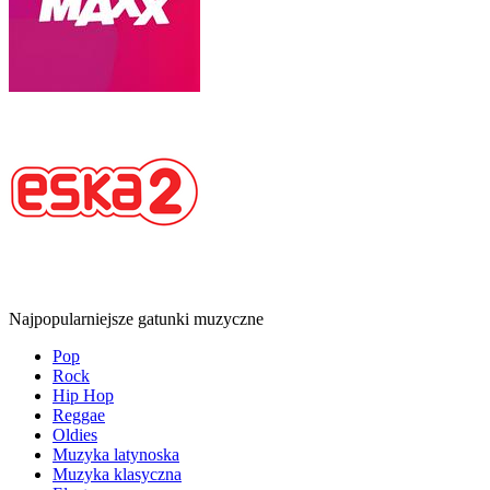
Najpopularniejsze gatunki muzyczne
Pop
Rock
Hip Hop
Reggae
Oldies
Muzyka latynoska
Muzyka klasyczna