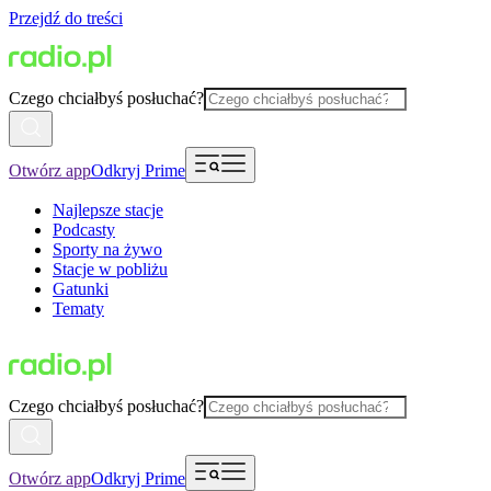
Przejdź do treści
Czego chciałbyś posłuchać?
Otwórz app
Odkryj Prime
Najlepsze stacje
Podcasty
Sporty na żywo
Stacje w pobliżu
Gatunki
Tematy
Czego chciałbyś posłuchać?
Otwórz app
Odkryj Prime