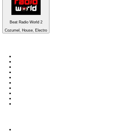
Beat Radio World 2
Cozumel, House, Electro
Top 100 na
radio.pl
1
.
RMF FM
2
.
CHILLOUT ANTENNE von ANTENNE BAYERN
3
.
VOX FM
4
.
Trendy Radio
5
.
Radio ZET
6
.
TOK FM
7
.
Radio FEST
8
.
Złote Przeboje
9
.
RMF MAXX
10
.
Eska
100 najlepszych podcastów w
Polsce
1
.
Piąte: Nie zabijaj