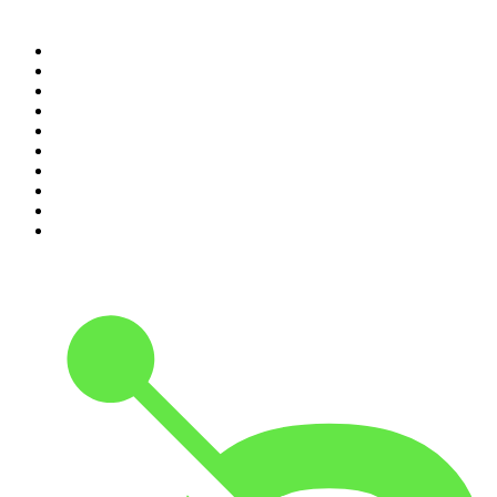
100 najlepszych podcastów w
Polsce
1
.
Piąte: Nie zabijaj
2
.
Kryminatorium
3
.
Raport o stanie świata Dariusza Rosiaka
4
.
Futura Podcast
5
.
Podcast Wojenne Historie
6
.
Przemek Górczyk Podcast
7
.
Olga Herring True Crime
8
.
OSW - Ośrodek Studiów Wschodnich
9
.
Radio Naukowe
10
.
Cyprian Majcher