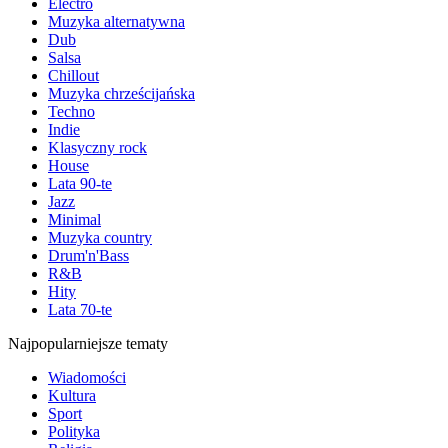
Electro
Muzyka alternatywna
Dub
Salsa
Chillout
Muzyka chrześcijańska
Techno
Indie
Klasyczny rock
House
Lata 90-te
Jazz
Minimal
Muzyka country
Drum'n'Bass
R&B
Hity
Lata 70-te
Najpopularniejsze tematy
Wiadomości
Kultura
Sport
Polityka