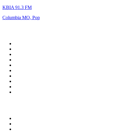
KBIA 91.3 FM
Columbia MO, Pop
Top 100 na
radio.pl
1
.
RMF FM
2
.
VOX FM
3
.
Trendy Radio
4
.
CHILLOUT ANTENNE von ANTENNE BAYERN
5
.
Radio ZET
6
.
TOK FM
7
.
Radio FEST
8
.
Złote Przeboje
9
.
RMF MAXX
10
.
Eska
100 najlepszych podcastów w
Polsce
1
.
Kryminatorium
2
.
Piąte: Nie zabijaj
3
.
Raport o stanie świata Dariusza Rosiaka