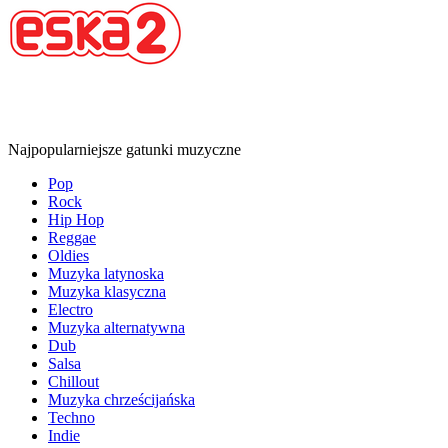
Najpopularniejsze gatunki muzyczne
Pop
Rock
Hip Hop
Reggae
Oldies
Muzyka latynoska
Muzyka klasyczna
Electro
Muzyka alternatywna
Dub
Salsa
Chillout
Muzyka chrześcijańska
Techno
Indie