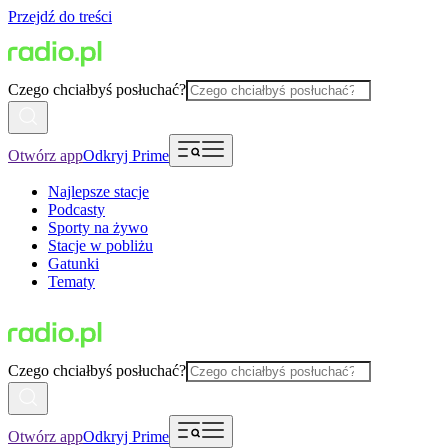
Przejdź do treści
Czego chciałbyś posłuchać?
Otwórz app
Odkryj Prime
Najlepsze stacje
Podcasty
Sporty na żywo
Stacje w pobliżu
Gatunki
Tematy
Czego chciałbyś posłuchać?
Otwórz app
Odkryj Prime