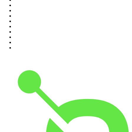
2
.
Piąte: Nie zabijaj
3
.
Raport o stanie świata Dariusza Rosiaka
4
.
Olga Herring True Crime
5
.
Futura Podcast
6
.
Podcast Wojenne Historie
7
.
Przemek Górczyk Podcast
8
.
Cyprian Majcher
9
.
Radio Naukowe
10
.
Dwie lewe ręce