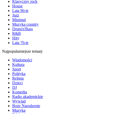
Klasyczny rock
House
Lata 90-te
Jazz
Minimal
Muzyka country
Drum'n'Bass
R&B
Hity
Lata 70-te
Najpopularniejsze tematy
Wiadomości
Kultura
Sport
Polityka
Religia
Dzieci
DJ
Komedia
Radio akademickie
Wywiad
Boże Narodzenie
Muzyka