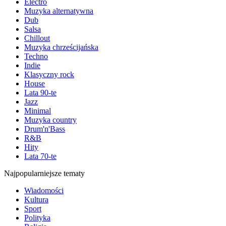
Electro
Muzyka alternatywna
Dub
Salsa
Chillout
Muzyka chrześcijańska
Techno
Indie
Klasyczny rock
House
Lata 90-te
Jazz
Minimal
Muzyka country
Drum'n'Bass
R&B
Hity
Lata 70-te
Najpopularniejsze tematy
Wiadomości
Kultura
Sport
Polityka