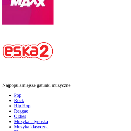
Najpopularniejsze gatunki muzyczne
Pop
Rock
Hip Hop
Reggae
Oldies
Muzyka latynoska
Muzyka klasyczna