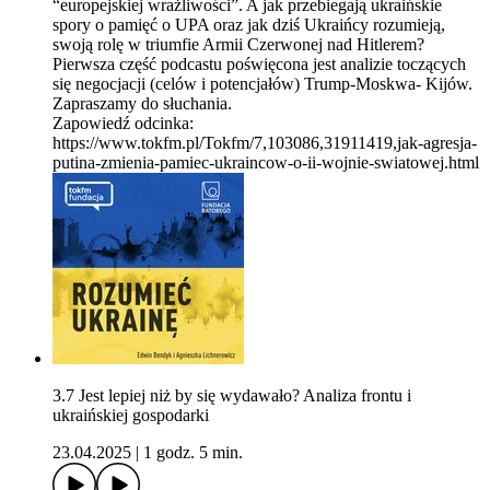
“europejskiej wrażliwości”. A jak przebiegają ukraińskie
spory o pamięć o UPA oraz jak dziś Ukraińcy rozumieją,
swoją rolę w triumfie Armii Czerwonej nad Hitlerem?
Pierwsza część podcastu poświęcona jest analizie toczących
się negocjacji (celów i potencjałów) Trump-Moskwa- Kijów.
Zapraszamy do słuchania.
Zapowiedź odcinka:
https://www.tokfm.pl/Tokfm/7,103086,31911419,jak-agresja-
putina-zmienia-pamiec-ukraincow-o-ii-wojnie-swiatowej.html
3.7 Jest lepiej niż by się wydawało? Analiza frontu i
ukraińskiej gospodarki
23.04.2025
|
1 godz. 5 min.