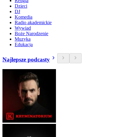
Religia
Dzieci
DJ
Komedia
Radio akademickie
Wywiad
Boże Narodzenie
Muzyka
Edukacja
Najlepsze podcasty