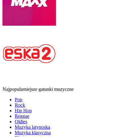
Najpopularniejsze gatunki muzyczne
Pop
Rock
Hip Hop
Reggae
Oldies
Muzyka latynoska
Muzyka klasyczna