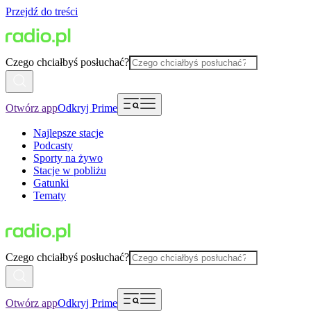
Przejdź do treści
Czego chciałbyś posłuchać?
Otwórz app
Odkryj Prime
Najlepsze stacje
Podcasty
Sporty na żywo
Stacje w pobliżu
Gatunki
Tematy
Czego chciałbyś posłuchać?
Otwórz app
Odkryj Prime