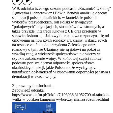
W 9. odcinku trzeciego sezonu podcastu „Rozumieć Ukrainę”
Agnieszka Lichnerowicz i Edwin Bendyk analizują obecny
stan relacji polsko ukraińskich: w kontekście polskich
wyborów prezydenckich, roli Polski w trwających
"pokojowych” negocjacjach, stosunków dwustronnych, a
także przyszłej integracji Kijowa z UE oraz przełomu w
sprawie ekshumacji. Jak zwykle rozmowa rozpoczyna się od
omówienia najnowszych sondaży z Ukrainy, wskazujących
na rosnące zaufanie do prezydenta Zełenskiego oraz
rozmowy o tym, że Ukraińcy nie są gotowi na pokój za
wszelką cenę, a większość społeczeństwa nie wierzy w
szybkie zakończenie wojny. W końcowej części autorzy
podcastu poruszają temat odporności społeczeństwa
ukraińskiego i lekcji, jakie Polska może wyciągnąć z
ukraińskich doświadczeń w budowaniu odporności państwa i
demokracji w czasie wojny.
Zapraszamy do słuchania.
Zapowiedź odcinka:
https://www.tokfm.pl/Tokfm/7,103086,31952709,ukrainskie-
watki-w-polskiej-kampanii-wyborczej-analiza-rozumiec.html