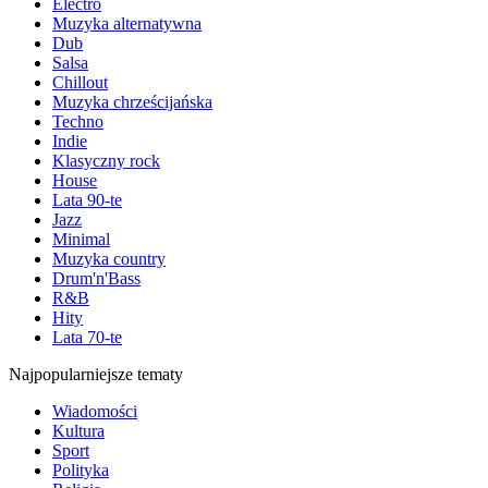
Electro
Muzyka alternatywna
Dub
Salsa
Chillout
Muzyka chrześcijańska
Techno
Indie
Klasyczny rock
House
Lata 90-te
Jazz
Minimal
Muzyka country
Drum'n'Bass
R&B
Hity
Lata 70-te
Najpopularniejsze tematy
Wiadomości
Kultura
Sport
Polityka