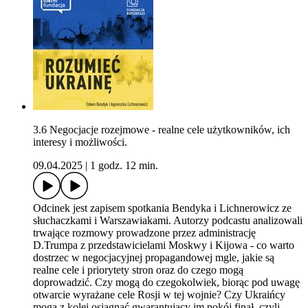
3.6 Negocjacje rozejmowe - realne cele użytkowników, ich
interesy i możliwości.
09.04.2025
|
1 godz. 12 min.
Odcinek jest zapisem spotkania Bendyka i Lichnerowicz ze
słuchaczkami i Warszawiakami. Autorzy podcastu analizowali
trwające rozmowy prowadzone przez administrację
D.Trumpa z przedstawicielami Moskwy i Kijowa - co warto
dostrzec w negocjacyjnej propagandowej mgle, jakie są
realne cele i priorytety stron oraz do czego mogą
doprowadzić. Czy mogą do czegokolwiek, biorąc pod uwagę
otwarcie wyrażane cele Rosji w tej wojnie? Czy Ukraińcy
mogą z kolei osiągnąć gwarantujący im pokój finał, czyli