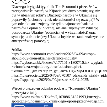
Dlaczego brytyjski tygodnik The Economist pisze, że "w
rzeczywistości nastrój w Kijowie jest dużo pewniejszy, niż
był w ubiegłym roku”? Dlaczego nastroje w Ukrainie się
poprawiły (a choćby rynek nieruchomości się rozwija)? W
tym odcinku analizujemy nie tylko najnowsze badania
nastrojów i opinii publicznej, ale analizujemy też sytuację
gospodarczą Ukrainy (potencjał jej wytrzymałości) oraz
sytuację na froncie (czy Ukraina będzie w stanie walczyć bez
amerykańskiej pomocy?)
źródła:
https://www.economist.com/leaders/2025/04/09/europe-
should-buy-from-ukraines-defence-industry,
https://wyborcza.biz/biznes/7,177151,31800716,tak-wyglada-
rachunek-za-wojne-ktory-dostala-i-slono-placi-
ukraina.html_gl=1*i7sip7*_gcl_au*NDgwMjM3ODUy
https://lb.ua/society/2025/04/09/670107_oleksandr_sirskiy_pid
https://ispp.org.ua/2025/04/09/pres-reliz-9-04-2025/
Więcej o bieżącym odcinku podcastu "Rozumieć Ukrainę"
przeczytasz tutaj:
https://www.tokfm.pl/Tokfm/7,103086,31871993,kruszeja-
spoleczne-fundamenty-ukrainskiego-oporu-przeciw-rosji.html