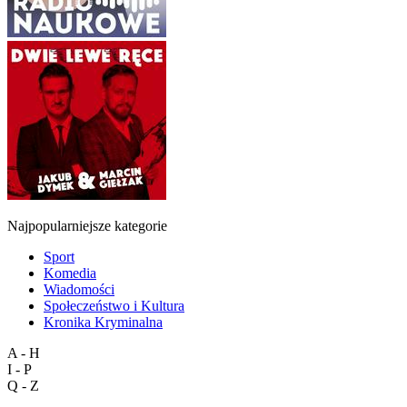
Najpopularniejsze kategorie
Sport
Komedia
Wiadomości
Społeczeństwo i Kultura
Kronika Kryminalna
A - H
I - P
Q - Z