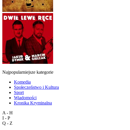
Najpopularniejsze kategorie
Komedia
Społeczeństwo i Kultura
Sport
Wiadomości
Kronika Kryminalna
A - H
I - P
Q - Z