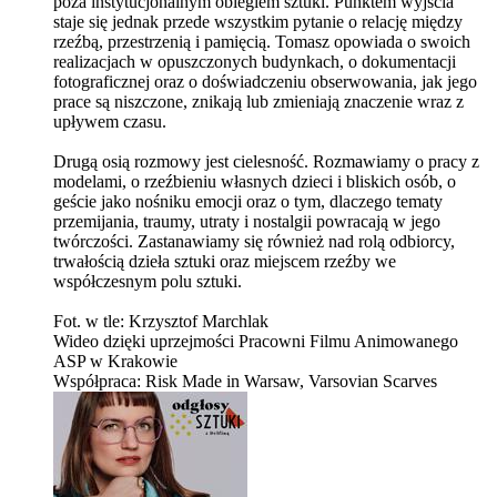
poza instytucjonalnym obiegiem sztuki. Punktem wyjścia
staje się jednak przede wszystkim pytanie o relację między
rzeźbą, przestrzenią i pamięcią. Tomasz opowiada o swoich
realizacjach w opuszczonych budynkach, o dokumentacji
fotograficznej oraz o doświadczeniu obserwowania, jak jego
prace są niszczone, znikają lub zmieniają znaczenie wraz z
upływem czasu.
Drugą osią rozmowy jest cielesność. Rozmawiamy o pracy z
modelami, o rzeźbieniu własnych dzieci i bliskich osób, o
geście jako nośniku emocji oraz o tym, dlaczego tematy
przemijania, traumy, utraty i nostalgii powracają w jego
twórczości. Zastanawiamy się również nad rolą odbiorcy,
trwałością dzieła sztuki oraz miejscem rzeźby we
współczesnym polu sztuki.
Fot. w tle: Krzysztof Marchlak
Wideo dzięki uprzejmości Pracowni Filmu Animowanego
ASP w Krakowie
Współpraca: Risk Made in Warsaw, Varsovian Scarves