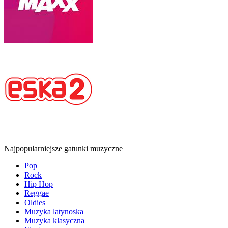
Najpopularniejsze gatunki muzyczne
Pop
Rock
Hip Hop
Reggae
Oldies
Muzyka latynoska
Muzyka klasyczna