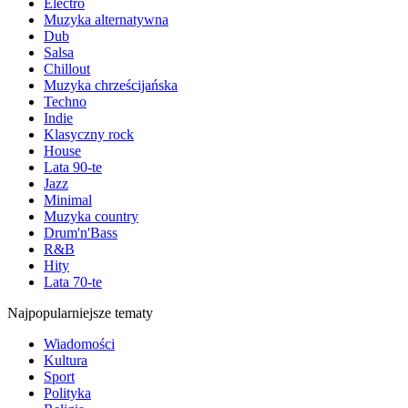
Electro
Muzyka alternatywna
Dub
Salsa
Chillout
Muzyka chrześcijańska
Techno
Indie
Klasyczny rock
House
Lata 90-te
Jazz
Minimal
Muzyka country
Drum'n'Bass
R&B
Hity
Lata 70-te
Najpopularniejsze tematy
Wiadomości
Kultura
Sport
Polityka