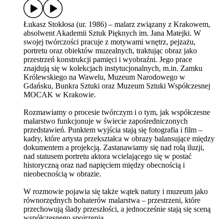
Łukasz Stokłosa (ur. 1986) – malarz związany z Krakowem,
absolwent Akademii Sztuk Pięknych im. Jana Matejki. W
swojej twórczości pracuje z motywami wnętrz, pejzażu,
portretu oraz obiektów muzealnych, traktując obraz jako
przestrzeń konstrukcji pamięci i wyobraźni. Jego prace
znajdują się w kolekcjach instytucjonalnych, m.in. Zamku
Królewskiego na Wawelu, Muzeum Narodowego w
Gdańsku, Bunkra Sztuki oraz Muzeum Sztuki Współczesnej
MOCAK w Krakowie.
Rozmawiamy o procesie twórczym i o tym, jak współczesne
malarstwo funkcjonuje w świecie zapośredniczonych
przedstawień. Punktem wyjścia stają się fotografia i film –
kadry, które artysta przekształca w obrazy balansujące między
dokumentem a projekcją. Zastanawiamy się nad rolą iluzji,
nad statusem portretu aktora wcielającego się w postać
historyczną oraz nad napięciem między obecnością i
nieobecnością w obrazie.
W rozmowie pojawia się także wątek natury i muzeum jako
równorzędnych bohaterów malarstwa – przestrzeni, które
przechowują ślady przeszłości, a jednocześnie stają się sceną
współczesnego spojrzenia.