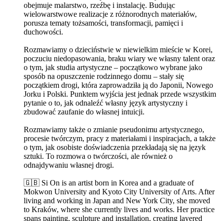
obejmuje malarstwo, rzeźbę i instalację. Budując
wielowarstwowe realizacje z różnorodnych materiałów,
porusza tematy tożsamości, transformacji, pamięci i
duchowości.
Rozmawiamy o dzieciństwie w niewielkim mieście w Korei,
poczuciu niedopasowania, braku wiary we własny talent oraz
o tym, jak studia artystyczne – początkowo wybrane jako
sposób na opuszczenie rodzinnego domu – stały się
początkiem drogi, która zaprowadziła ją do Japonii, Nowego
Jorku i Polski. Punktem wyjścia jest jednak przede wszystkim
pytanie o to, jak odnaleźć własny język artystyczny i
zbudować zaufanie do własnej intuicji.
Rozmawiamy także o zmianie pseudonimu artystycznego,
procesie twórczym, pracy z materiałami i inspiracjach, a także
o tym, jak osobiste doświadczenia przekładają się na język
sztuki. To rozmowa o twórczości, ale również o
odnajdywaniu własnej drogi.
🇬🇧 Si On is an artist born in Korea and a graduate of
Mokwon University and Kyoto City University of Arts. After
living and working in Japan and New York City, she moved
to Kraków, where she currently lives and works. Her practice
spans painting, sculpture and installation, creating layered