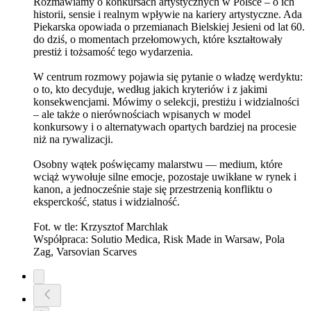
Rozmawiamy o konkursach artystycznych w Polsce – o ich
historii, sensie i realnym wpływie na kariery artystyczne. Ada
Piekarska opowiada o przemianach Bielskiej Jesieni od lat 60.
do dziś, o momentach przełomowych, które kształtowały
prestiż i tożsamość tego wydarzenia.
W centrum rozmowy pojawia się pytanie o władzę werdyktu:
o to, kto decyduje, według jakich kryteriów i z jakimi
konsekwencjami. Mówimy o selekcji, prestiżu i widzialności
– ale także o nierównościach wpisanych w model
konkursowy i o alternatywach opartych bardziej na procesie
niż na rywalizacji.
Osobny wątek poświęcamy malarstwu — medium, które
wciąż wywołuje silne emocje, pozostaje uwikłane w rynek i
kanon, a jednocześnie staje się przestrzenią konfliktu o
eksperckość, status i widzialność.
Fot. w tle: Krzysztof Marchlak
Współpraca: Solutio Medica, Risk Made in Warsaw, Pola
Zag, Varsovian Scarves