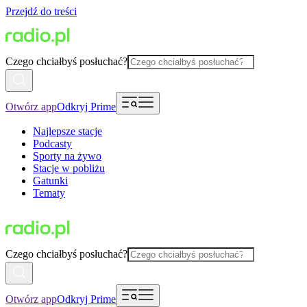
Przejdź do treści
Czego chciałbyś posłuchać?
Otwórz app
Odkryj Prime
Najlepsze stacje
Podcasty
Sporty na żywo
Stacje w pobliżu
Gatunki
Tematy
Czego chciałbyś posłuchać?
Otwórz app
Odkryj Prime