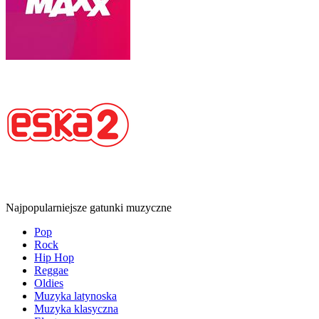
Najpopularniejsze gatunki muzyczne
Pop
Rock
Hip Hop
Reggae
Oldies
Muzyka latynoska
Muzyka klasyczna