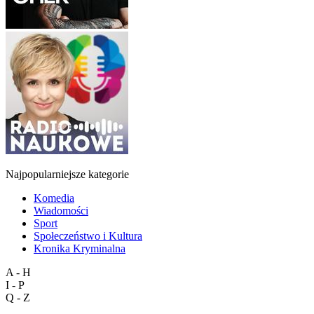
Najpopularniejsze kategorie
Komedia
Wiadomości
Sport
Społeczeństwo i Kultura
Kronika Kryminalna
A - H
I - P
Q - Z