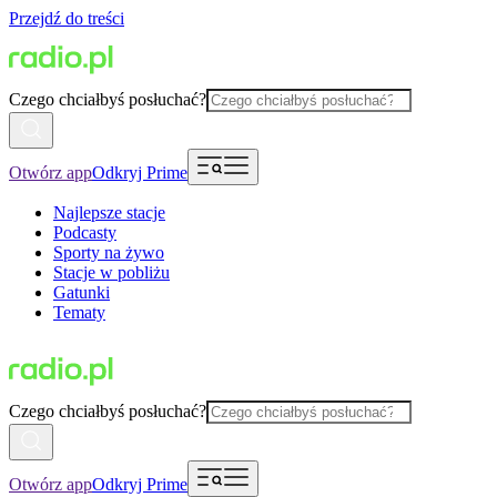
Przejdź do treści
Czego chciałbyś posłuchać?
Otwórz app
Odkryj Prime
Najlepsze stacje
Podcasty
Sporty na żywo
Stacje w pobliżu
Gatunki
Tematy
Czego chciałbyś posłuchać?
Otwórz app
Odkryj Prime