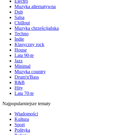
Electro
Muzyka alternatywna
Dub
Salsa
Chillout
Muzyka chrześcijańska
Techno
Indie
Klasyczny rock
House
Lata 90-te
Jazz
Minimal
Muzyka country
Drum'n'Bass
R&B
Hity
Lata 70-te
Najpopularniejsze tematy
Wiadomości
Kultura
Sport
Polityka