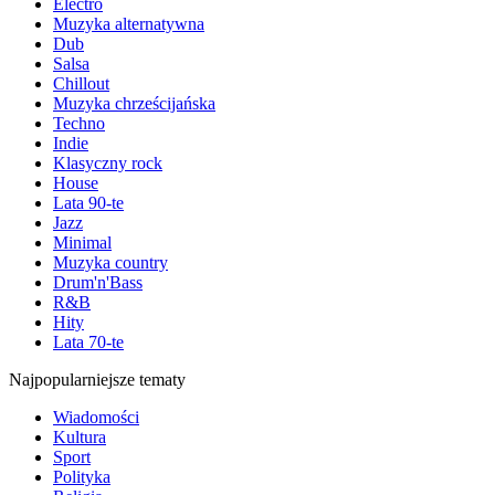
Electro
Muzyka alternatywna
Dub
Salsa
Chillout
Muzyka chrześcijańska
Techno
Indie
Klasyczny rock
House
Lata 90-te
Jazz
Minimal
Muzyka country
Drum'n'Bass
R&B
Hity
Lata 70-te
Najpopularniejsze tematy
Wiadomości
Kultura
Sport
Polityka