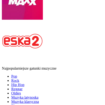
Najpopularniejsze gatunki muzyczne
Pop
Rock
Hip Hop
Reggae
Oldies
Muzyka latynoska
Muzyka klasyczna