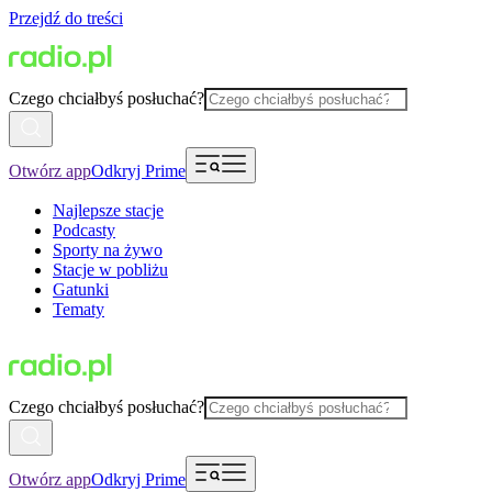
Przejdź do treści
Czego chciałbyś posłuchać?
Otwórz app
Odkryj Prime
Najlepsze stacje
Podcasty
Sporty na żywo
Stacje w pobliżu
Gatunki
Tematy
Czego chciałbyś posłuchać?
Otwórz app
Odkryj Prime