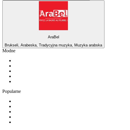
AraBel
Brukseli, Arabeska, Tradycyjna muzyka, Muzyka arabska
Modne
1
.
RMF FM
2
.
TOK FM
3
.
181.fm - The Rock!
4
.
Radio 357
5
.
80er
Popularne
1
.
RMF MAXX
2
.
1.FM - Amsterdam Trance
3
.
Radio Bercik - Silesia
4
.
VOX FM
5
.
Weekend FM