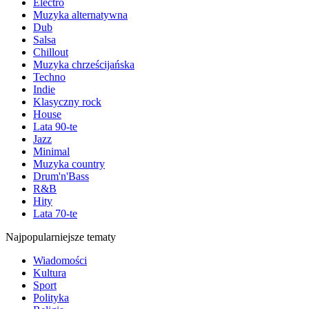
Electro
Muzyka alternatywna
Dub
Salsa
Chillout
Muzyka chrześcijańska
Techno
Indie
Klasyczny rock
House
Lata 90-te
Jazz
Minimal
Muzyka country
Drum'n'Bass
R&B
Hity
Lata 70-te
Najpopularniejsze tematy
Wiadomości
Kultura
Sport
Polityka