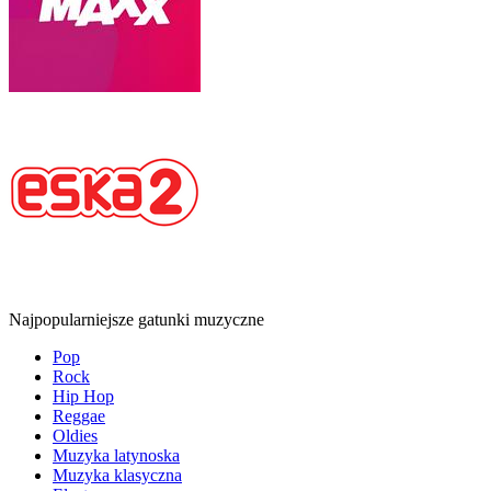
Najpopularniejsze gatunki muzyczne
Pop
Rock
Hip Hop
Reggae
Oldies
Muzyka latynoska
Muzyka klasyczna