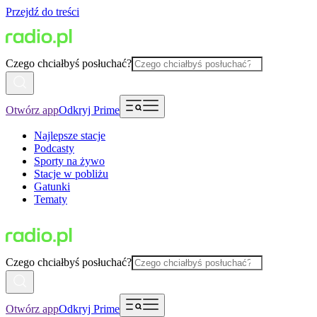
Przejdź do treści
Czego chciałbyś posłuchać?
Otwórz app
Odkryj Prime
Najlepsze stacje
Podcasty
Sporty na żywo
Stacje w pobliżu
Gatunki
Tematy
Czego chciałbyś posłuchać?
Otwórz app
Odkryj Prime