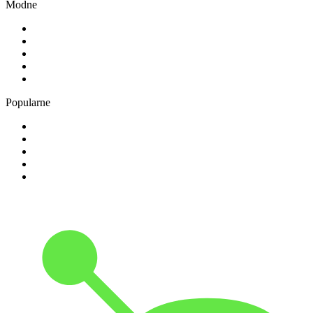
Modne
1
.
RMF FM
2
.
TOK FM
3
.
181.fm - The Rock!
4
.
Radio 357
5
.
80er
Popularne
1
.
RMF MAXX
2
.
1.FM - Amsterdam Trance
3
.
Radio Bercik - Silesia
4
.
VOX FM
5
.
Weekend FM