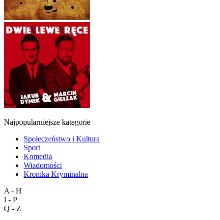
Najpopularniejsze kategorie
Społeczeństwo i Kultura
Sport
Komedia
Wiadomości
Kronika Kryminalna
A - H
I - P
Q - Z