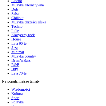
Electro
Muzyka alternatywna
Dub
Salsa
Chillout
Muzyka chrześcijańska
Techno
Indie
Klasyczny rock
House
Lata 90-te
Jazz
Minimal
Muzyka country
Drum'n'Bass
R&B
Hity
Lata 70-te
Najpopularniejsze tematy
Wiadomości
Kultura
Sport
Polityka