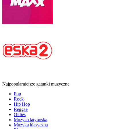
Najpopularniejsze gatunki muzyczne
Pop
Rock
Hip Hop
Reggae
Oldies
Muzyka latynoska
Muzyka klasyczna