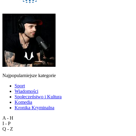
Najpopularniejsze kategorie
Sport
Wiadomości
Społeczeństwo i Kultura
Komedia
Kronika Kryminalna
A - H
I - P
Q - Z