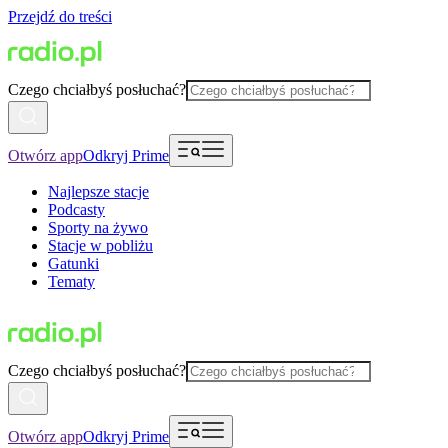
Przejdź do treści
Czego chciałbyś posłuchać?
Otwórz app
Odkryj Prime
Najlepsze stacje
Podcasty
Sporty na żywo
Stacje w pobliżu
Gatunki
Tematy
Czego chciałbyś posłuchać?
Otwórz app
Odkryj Prime