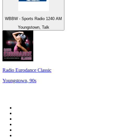
WBBW - Sports Radio 1240 AM
Youngstown, Talk
Radio Eurodance Classic
Youngstown, 90s
Top 100 na
radio.pl
1
.
RMF FM
2
.
VOX FM
3
.
CHILLOUT ANTENNE von ANTENNE BAYERN
4
.
Trendy Radio
5
.
Radio ZET
6
.
TOK FM