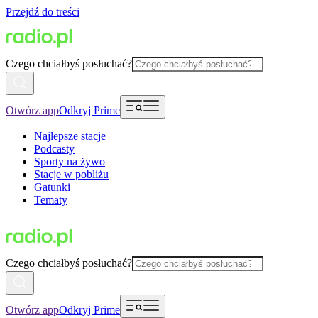
Przejdź do treści
Czego chciałbyś posłuchać?
Otwórz app
Odkryj Prime
Najlepsze stacje
Podcasty
Sporty na żywo
Stacje w pobliżu
Gatunki
Tematy
Czego chciałbyś posłuchać?
Otwórz app
Odkryj Prime