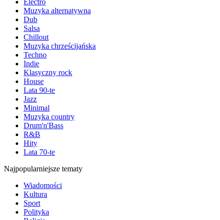
Electro
Muzyka alternatywna
Dub
Salsa
Chillout
Muzyka chrześcijańska
Techno
Indie
Klasyczny rock
House
Lata 90-te
Jazz
Minimal
Muzyka country
Drum'n'Bass
R&B
Hity
Lata 70-te
Najpopularniejsze tematy
Wiadomości
Kultura
Sport
Polityka