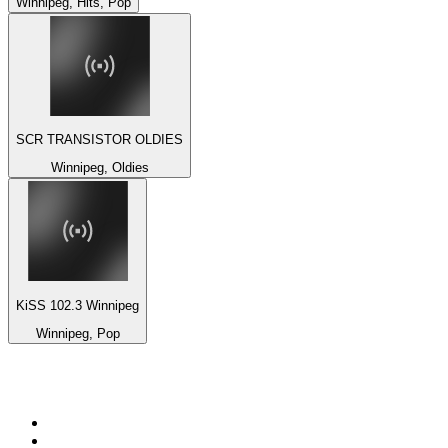
Winnipeg, Hits, Pop
SCR TRANSISTOR OLDIES
Winnipeg, Oldies
KiSS 102.3 Winnipeg
Winnipeg, Pop
Top 100 na
radio.pl
1
.
RMF FM
2
.
VOX FM