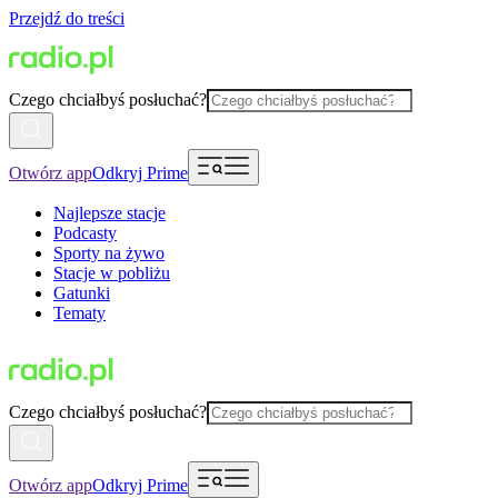
Przejdź do treści
Czego chciałbyś posłuchać?
Otwórz app
Odkryj Prime
Najlepsze stacje
Podcasty
Sporty na żywo
Stacje w pobliżu
Gatunki
Tematy
Czego chciałbyś posłuchać?
Otwórz app
Odkryj Prime