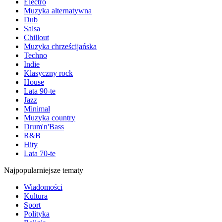
Electro
Muzyka alternatywna
Dub
Salsa
Chillout
Muzyka chrześcijańska
Techno
Indie
Klasyczny rock
House
Lata 90-te
Jazz
Minimal
Muzyka country
Drum'n'Bass
R&B
Hity
Lata 70-te
Najpopularniejsze tematy
Wiadomości
Kultura
Sport
Polityka