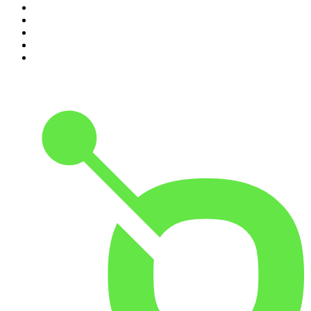
6
.
Podcast Wojenne Historie
7
.
Olga Herring True Crime
8
.
Radio Naukowe
9
.
OSW - Ośrodek Studiów Wschodnich
10
.
Przemek Górczyk Podcast