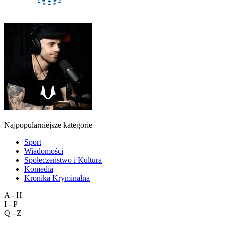
Najpopularniejsze kategorie
Sport
Wiadomości
Społeczeństwo i Kultura
Komedia
Kronika Kryminalna
A - H
I - P
Q - Z