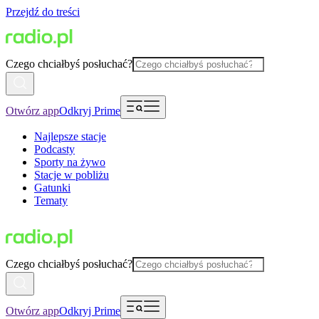
Przejdź do treści
Czego chciałbyś posłuchać?
Otwórz app
Odkryj Prime
Najlepsze stacje
Podcasty
Sporty na żywo
Stacje w pobliżu
Gatunki
Tematy
Czego chciałbyś posłuchać?
Otwórz app
Odkryj Prime