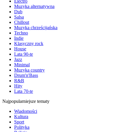
Electro
Muzyka alternatywna
Dub
Salsa
Chillout
Muzyka chrześcijańska
Techno
Indie
Klasyczny rock
House
Lata 90-te
Jazz
Minimal
Muzyka country
Drum'n'Bass
R&B
Hity
Lata 70-te
Najpopularniejsze tematy
Wiadomości
Kultura
Sport
Polityka