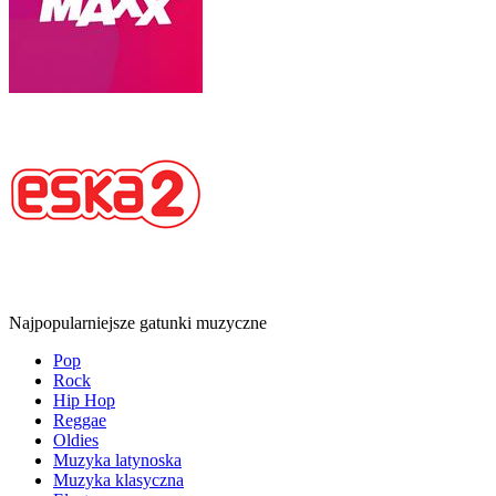
Najpopularniejsze gatunki muzyczne
Pop
Rock
Hip Hop
Reggae
Oldies
Muzyka latynoska
Muzyka klasyczna