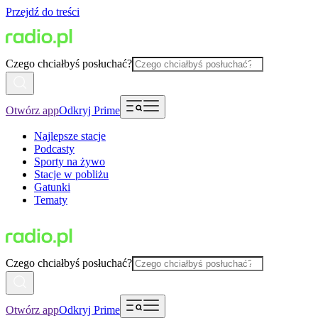
Przejdź do treści
Czego chciałbyś posłuchać?
Otwórz app
Odkryj Prime
Najlepsze stacje
Podcasty
Sporty na żywo
Stacje w pobliżu
Gatunki
Tematy
Czego chciałbyś posłuchać?
Otwórz app
Odkryj Prime