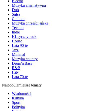
Electro
Muzyka alternatywna
Dub
Salsa
Chillout
Muzyka chrześcijańska
Techno
Indie
Klasyczny rock
House
Lata 90-te
Jazz
Minimal
Muzyka country
Drum'n'Bass
R&B
Hity
Lata 70-te
Najpopularniejsze tematy
Wiadomości
Kultura
Sport
Polityka