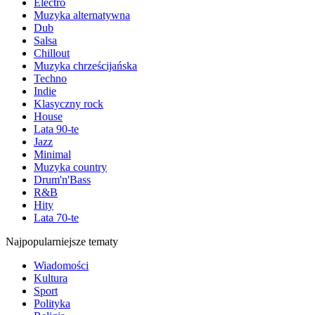
Electro
Muzyka alternatywna
Dub
Salsa
Chillout
Muzyka chrześcijańska
Techno
Indie
Klasyczny rock
House
Lata 90-te
Jazz
Minimal
Muzyka country
Drum'n'Bass
R&B
Hity
Lata 70-te
Najpopularniejsze tematy
Wiadomości
Kultura
Sport
Polityka