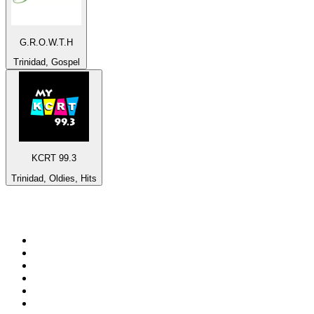
G.R.O.W.T.H
Trinidad, Gospel
KCRT 99.3
Trinidad, Oldies, Hits
Top 100 na
radio.pl
1
.
RMF FM
2
.
CHILLOUT ANTENNE von ANTENNE BAYERN
3
.
VOX FM
4
.
Trendy Radio
5
.
Radio ZET
6
.
TOK FM