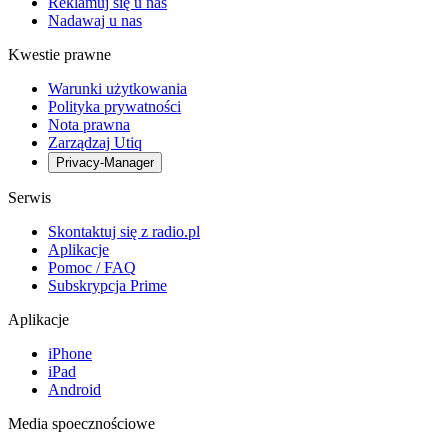
Reklamuj się u nas
Nadawaj u nas
Kwestie prawne
Warunki użytkowania
Polityka prywatności
Nota prawna
Zarządzaj Utiq
Privacy-Manager
Serwis
Skontaktuj się z radio.pl
Aplikacje
Pomoc / FAQ
Subskrypcja Prime
Aplikacje
iPhone
iPad
Android
Media spoecznościowe