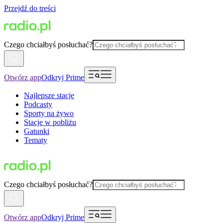
Przejdź do treści
Czego chciałbyś posłuchać?
Otwórz app
Odkryj Prime
Najlepsze stacje
Podcasty
Sporty na żywo
Stacje w pobliżu
Gatunki
Tematy
Czego chciałbyś posłuchać?
Otwórz app
Odkryj Prime