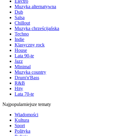
Electro
Muzyka alternatywna
Dub
Salsa
Chillout
Muzyka chrześcijańska
Techno
Indie
Klasyczny rock
House
Lata 90-te
Jazz
Minimal
Muzyka country
Drum'n'Bass
R&B
Hity
Lata 70-te
Najpopularniejsze tematy
Wiadomości
Kultura
Sport
Polityka