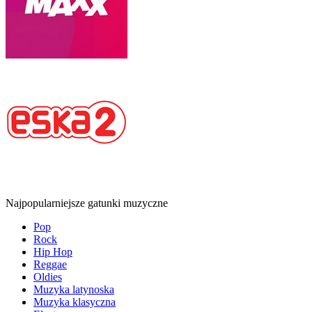
Najpopularniejsze gatunki muzyczne
Pop
Rock
Hip Hop
Reggae
Oldies
Muzyka latynoska
Muzyka klasyczna