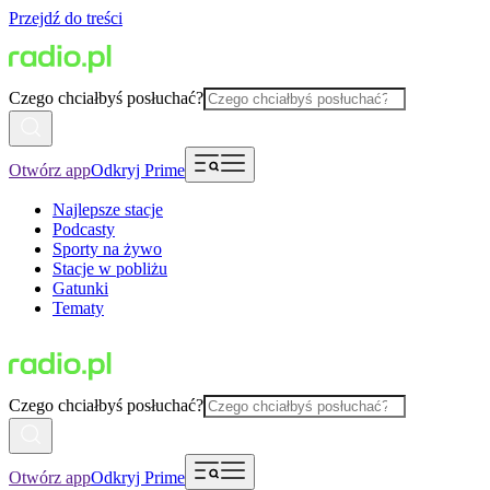
Przejdź do treści
Czego chciałbyś posłuchać?
Otwórz app
Odkryj Prime
Najlepsze stacje
Podcasty
Sporty na żywo
Stacje w pobliżu
Gatunki
Tematy
Czego chciałbyś posłuchać?
Otwórz app
Odkryj Prime