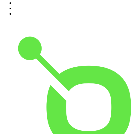
8
.
Radio Naukowe
9
.
Podcast Historyczny
10
.
Cyprian Majcher