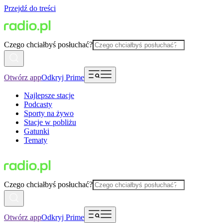
Przejdź do treści
Czego chciałbyś posłuchać?
Otwórz app
Odkryj Prime
Najlepsze stacje
Podcasty
Sporty na żywo
Stacje w pobliżu
Gatunki
Tematy
Czego chciałbyś posłuchać?
Otwórz app
Odkryj Prime