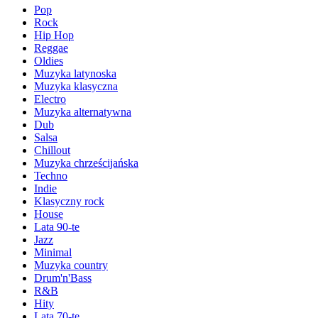
Pop
Rock
Hip Hop
Reggae
Oldies
Muzyka latynoska
Muzyka klasyczna
Electro
Muzyka alternatywna
Dub
Salsa
Chillout
Muzyka chrześcijańska
Techno
Indie
Klasyczny rock
House
Lata 90-te
Jazz
Minimal
Muzyka country
Drum'n'Bass
R&B
Hity
Lata 70-te