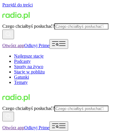
Przejdź do treści
Czego chciałbyś posłuchać?
Otwórz app
Odkryj Prime
Najlepsze stacje
Podcasty
Sporty na żywo
Stacje w pobliżu
Gatunki
Tematy
Czego chciałbyś posłuchać?
Otwórz app
Odkryj Prime