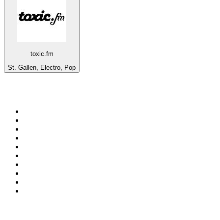
toxic.fm
St. Gallen, Electro, Pop
Top 100 na
radio.pl
1
.
RMF FM
2
.
VOX FM
3
.
Trendy Radio
4
.
CHILLOUT ANTENNE von ANTENNE BAYERN
5
.
Radio ZET
6
.
TOK FM
7
.
Radio FEST
8
.
Złote Przeboje
9
.
RMF MAXX
10
.
Eska
100 najlepszych podcastów w
Polsce