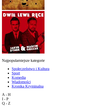
Najpopularniejsze kategorie
Społeczeństwo i Kultura
Sport
Komedia
Wiadomości
Kronika Kryminalna
A - H
I - P
Q - Z