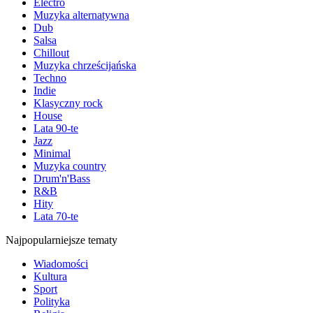
Electro
Muzyka alternatywna
Dub
Salsa
Chillout
Muzyka chrześcijańska
Techno
Indie
Klasyczny rock
House
Lata 90-te
Jazz
Minimal
Muzyka country
Drum'n'Bass
R&B
Hity
Lata 70-te
Najpopularniejsze tematy
Wiadomości
Kultura
Sport
Polityka