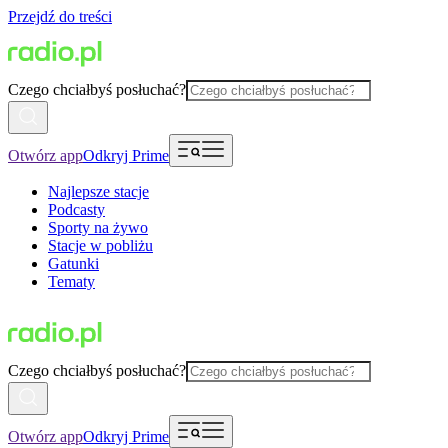
Przejdź do treści
Czego chciałbyś posłuchać?
Otwórz app
Odkryj Prime
Najlepsze stacje
Podcasty
Sporty na żywo
Stacje w pobliżu
Gatunki
Tematy
Czego chciałbyś posłuchać?
Otwórz app
Odkryj Prime