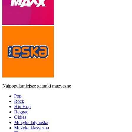
Najpopularniejsze gatunki muzyczne
Pop
Rock
Hip Hop
Reggae
Oldies
Muzyka latynoska
Muzyka klasyczna