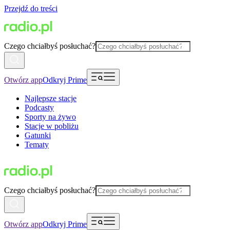
Przejdź do treści
Czego chciałbyś posłuchać?
Otwórz app
Odkryj Prime
Najlepsze stacje
Podcasty
Sporty na żywo
Stacje w pobliżu
Gatunki
Tematy
Czego chciałbyś posłuchać?
Otwórz app
Odkryj Prime