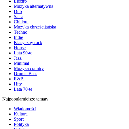
Electro
Muzyka alternatywna
Dub
Salsa
Chillout
Muzyka chrześcijańska
Techno
Indie
Klasyczny rock
House
Lata 90-te
Jazz
Minimal
Muzyka country
Drum'n'Bass
R&B
Hity
Lata 70-te
Najpopularniejsze tematy
Wiadomości
Kultura
Sport
Polityka