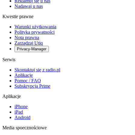
Reklamuj się u nas
Nadawaj u nas
Kwestie prawne
Warunki użytkowania
Polityka prywatności
Nota prawna
Zarządzaj Utiq
Privacy-Manager
Serwis
Skontaktuj się z radio.pl
Aplikacje
Pomoc / FAQ
Subskrypcja Prime
Aplikacje
iPhone
iPad
Android
Media spoecznościowe