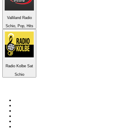
Valliland Radio
Schio, Pop, Hits
Radio Kolbe Sat
Schio
Top 100 na
radio.pl
1
.
RMF FM
2
.
VOX FM
3
.
Trendy Radio
4
.
CHILLOUT ANTENNE von ANTENNE BAYERN
5
.
Radio ZET
6
.
TOK FM