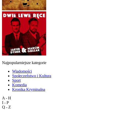
Najpopularniejsze kategorie
Wiadomości
Społeczeństwo i Kultura
Sport
Komedia
Kronika Kryminalna
A - H
I - P
Q - Z