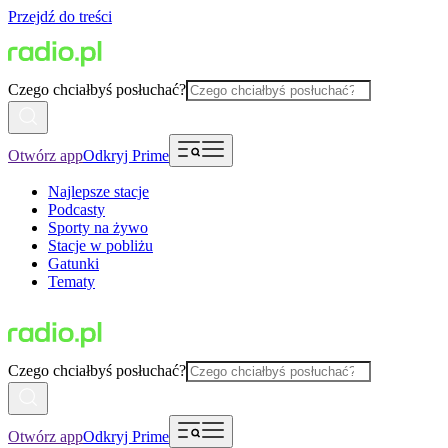
Przejdź do treści
Czego chciałbyś posłuchać?
Otwórz app
Odkryj Prime
Najlepsze stacje
Podcasty
Sporty na żywo
Stacje w pobliżu
Gatunki
Tematy
Czego chciałbyś posłuchać?
Otwórz app
Odkryj Prime