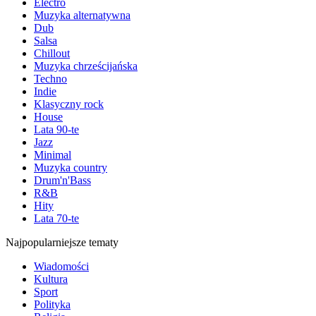
Electro
Muzyka alternatywna
Dub
Salsa
Chillout
Muzyka chrześcijańska
Techno
Indie
Klasyczny rock
House
Lata 90-te
Jazz
Minimal
Muzyka country
Drum'n'Bass
R&B
Hity
Lata 70-te
Najpopularniejsze tematy
Wiadomości
Kultura
Sport
Polityka