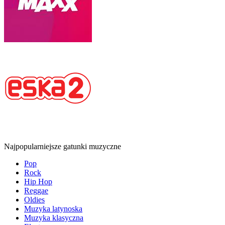
Najpopularniejsze gatunki muzyczne
Pop
Rock
Hip Hop
Reggae
Oldies
Muzyka latynoska
Muzyka klasyczna