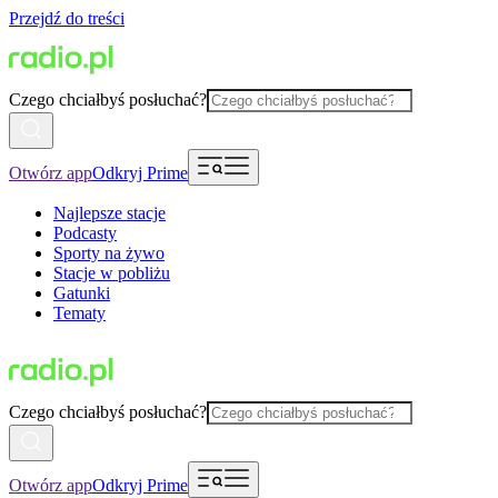
Przejdź do treści
Czego chciałbyś posłuchać?
Otwórz app
Odkryj Prime
Najlepsze stacje
Podcasty
Sporty na żywo
Stacje w pobliżu
Gatunki
Tematy
Czego chciałbyś posłuchać?
Otwórz app
Odkryj Prime