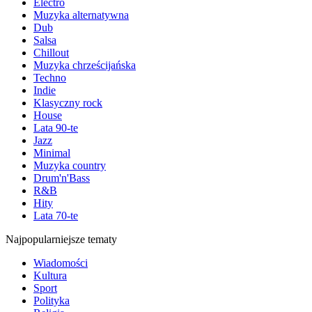
Electro
Muzyka alternatywna
Dub
Salsa
Chillout
Muzyka chrześcijańska
Techno
Indie
Klasyczny rock
House
Lata 90-te
Jazz
Minimal
Muzyka country
Drum'n'Bass
R&B
Hity
Lata 70-te
Najpopularniejsze tematy
Wiadomości
Kultura
Sport
Polityka