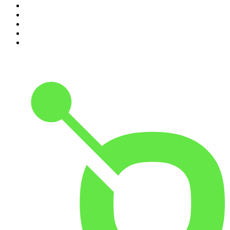
6
.
Przemek Górczyk Podcast
7
.
Olga Herring True Crime
8
.
OSW - Ośrodek Studiów Wschodnich
9
.
Radio Naukowe
10
.
Cyprian Majcher