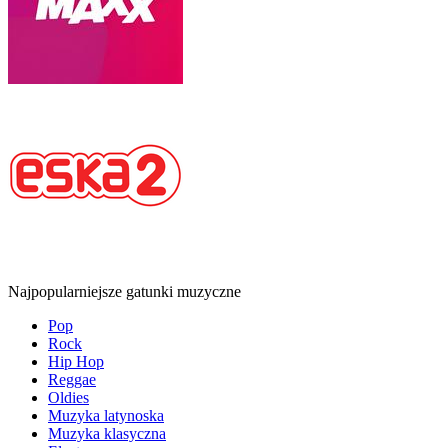
Najpopularniejsze gatunki muzyczne
Pop
Rock
Hip Hop
Reggae
Oldies
Muzyka latynoska
Muzyka klasyczna