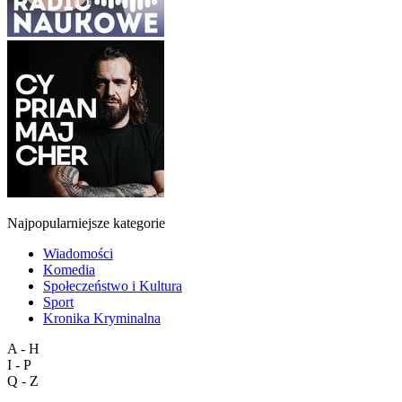
Najpopularniejsze kategorie
Wiadomości
Komedia
Społeczeństwo i Kultura
Sport
Kronika Kryminalna
A - H
I - P
Q - Z