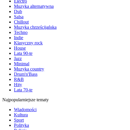
Electro
Muzyka alternatywna
Dub
Salsa
Chillout
Muzyka chrześcijańska
Techno
Indie
Klasyczny rock
House
Lata 90-te
Jazz
Minimal
Muzyka country
Drum'n'Bass
R&B
Hity
Lata 70-te
Najpopularniejsze tematy
Wiadomości
Kultura
Sport
Polityka