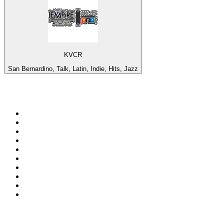
KVCR
San Bernardino, Talk, Latin, Indie, Hits, Jazz
Top 100 na
radio.pl
1
.
RMF FM
2
.
VOX FM
3
.
CHILLOUT ANTENNE von ANTENNE BAYERN
4
.
Trendy Radio
5
.
Radio ZET
6
.
TOK FM
7
.
Radio FEST
8
.
Złote Przeboje
9
.
RMF MAXX
10
.
Eska
100 najlepszych podcastów w
Polsce