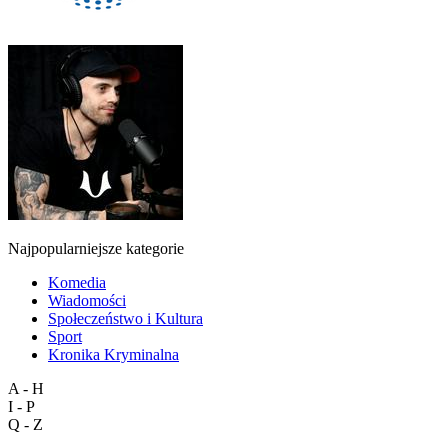
Najpopularniejsze kategorie
Komedia
Wiadomości
Społeczeństwo i Kultura
Sport
Kronika Kryminalna
A - H
I - P
Q - Z