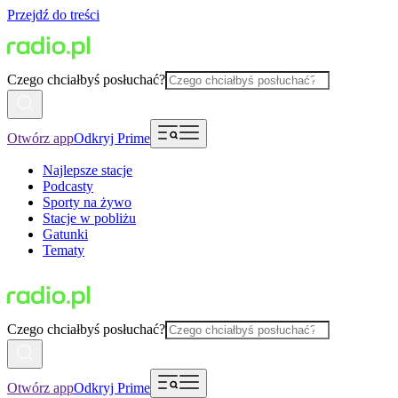
Przejdź do treści
Czego chciałbyś posłuchać?
Otwórz app
Odkryj Prime
Najlepsze stacje
Podcasty
Sporty na żywo
Stacje w pobliżu
Gatunki
Tematy
Czego chciałbyś posłuchać?
Otwórz app
Odkryj Prime