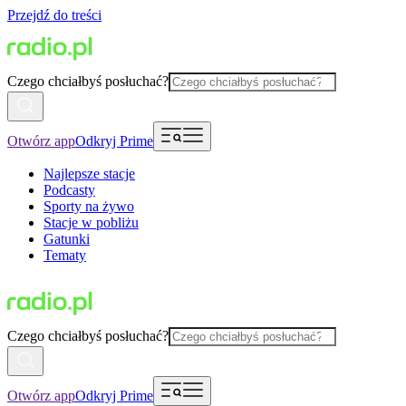
Przejdź do treści
Czego chciałbyś posłuchać?
Otwórz app
Odkryj Prime
Najlepsze stacje
Podcasty
Sporty na żywo
Stacje w pobliżu
Gatunki
Tematy
Czego chciałbyś posłuchać?
Otwórz app
Odkryj Prime