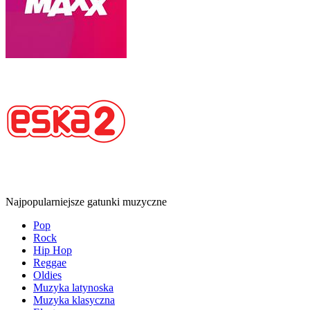
Najpopularniejsze gatunki muzyczne
Pop
Rock
Hip Hop
Reggae
Oldies
Muzyka latynoska
Muzyka klasyczna