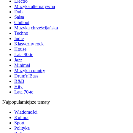
Electro
Muzyka alternatywna
Dub
Salsa
Chillout
Muzyka chrześcijańska
Techno
Indie
Klasyczny rock
House
Lata 90-te
Jazz
Minimal
Muzyka country
Drum'n'Bass
R&B
Hity
Lata 70-te
Najpopularniejsze tematy
Wiadomości
Kultura
Sport
Polityka